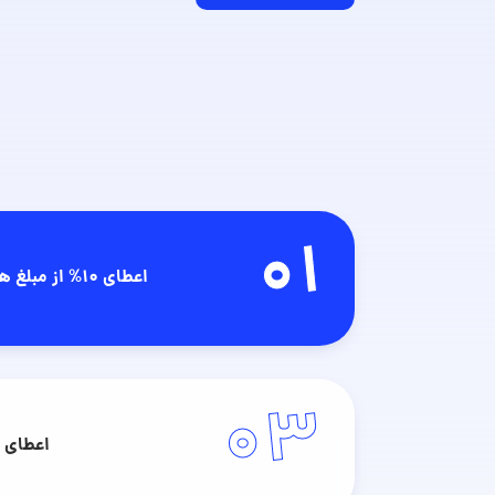
01
اعطای 10% از مبلغ هر خرید به عنوان اعتبار هدیه
03
اعطای ه