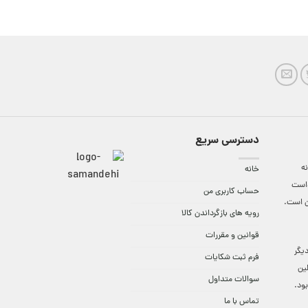
دسترسی سریع
ه
خانه
واست
حساب کاربری من
ن است.
رویه های بازگرداندن کالا
قوانین و مقررات
9:3 الی 18 و در دیگر
فرم ثبت شکایات
لین
سوالات متداول
ود.
تماس با ما