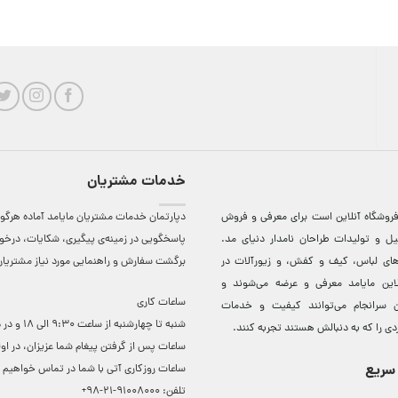
خدمات مشتریان
روشگاه آنلاين است برای معرفی و فروش
دپارتمان خدمات مشتریان مایامد آماده هرگون
ل و توليدات طراحان نامدار دنيای مد.
پاسخگویی در زمینه‌ی پیگیری، شکایات، درخ
دهای لباس، کيف و کفش، و زيورآلات در
برگشت سفارش و راهنمایی مورد نیاز مشتریا
لاين مایامد معرفی و عرضه می‌شوند و
ساعات کاری
 سرانجام می‌توانند کيفيت و خدمات
شنبه تا چهارشنبه از ساعت 0
دی را که به دنبالش هستند تجربه کنند.
ساعات ‌پس از گرفتن پیغام شما عزیزان، در او
سریع
ساعات روزکاری آتی با شما در تماس خواهیم ب
تلفن:
91008000-21-98+