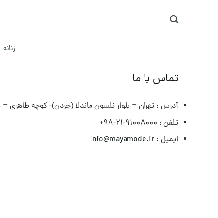
Ski
t
conten
زنانه
تماس با ما
آدرس :
تهران – بلوار نلسون ماندلا (جردن)- کوچه طاهری – پل
تلفن :
91008000-21-98+
ایمیل :
info@mayamode.ir