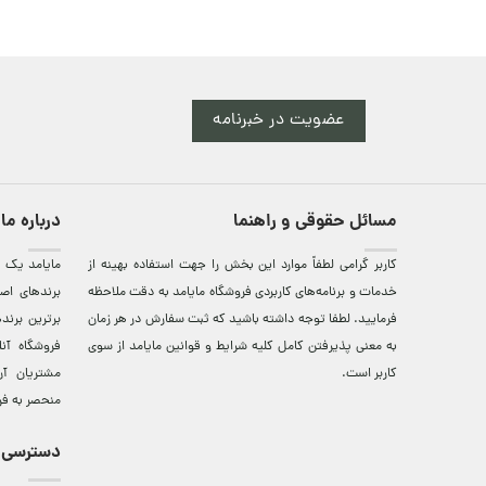
عضویت در خبرنامه
مسائل حقوقی و راهنما
درباره ما
کاربر گرامی لطفاً موارد این بخش را جهت استفاده بهینه از
مایامد يک ف
خدمات و برنامه‌‏های کاربردی فروشگاه مایامد به دقت ملاحظه
برندهای اصي
فرمایید. لطفا توجه داشته باشید که ثبت سفارش در هر زمان
برترين‌ برن
به معنی پذیرفتن کامل کلیه
شرایط و قوانین مایامد
از سوی
فروشگاه آن
کاربر است.
مشتريان آن
منحصر به فر
دسترسی 