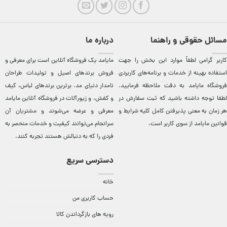
مسائل حقوقی و راهنما
درباره ما
کاربر گرامی لطفاً موارد این بخش را جهت
مایامد يک فروشگاه آنلاين است برای معرفی و
استفاده بهینه از خدمات و برنامه‌‏های کاربردی
فروش برندهای اصيل و توليدات طراحان
فروشگاه مایامد به دقت ملاحظه فرمایید.
نامدار دنيای مد. برترين‌ برندهای لباس، کيف
لطفا توجه داشته باشید که ثبت سفارش در
و کفش، و زيورآلات در فروشگاه آنلاين مایامد
هر زمان به معنی پذیرفتن کامل کلیه
شرایط و
معرفی و عرضه می‌شوند و مشتريان آن
قوانین مایامد
از سوی کاربر است.
سرانجام می‌توانند کيفيت و خدمات منحصر به
فردی را که به دنبالش هستند تجربه کنند.
دسترسی سریع
خانه
حساب کاربری من
رویه های بازگرداندن کالا