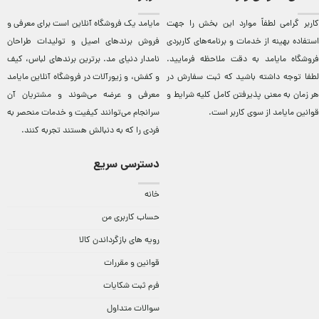
کاربر گرامی لطفاً موارد این بخش را جهت
مایامد يک فروشگاه آنلاين است برای معرفی و
استفاده بهینه از خدمات و برنامه‌‏های کاربردی
فروش برندهای اصيل و توليدات طراحان
فروشگاه مایامد به دقت ملاحظه فرمایید.
نامدار دنيای مد. برترين‌ برندهای لباس، کيف
لطفا توجه داشته باشید که ثبت سفارش در
و کفش، و زيورآلات در فروشگاه آنلاين مایامد
هر زمان به معنی پذیرفتن کامل کلیه
شرایط و
معرفی و عرضه می‌شوند و مشتريان آن
قوانین مایامد
از سوی کاربر است.
سرانجام می‌توانند کيفيت و خدمات منحصر به
فردی را که به دنبالش هستند تجربه کنند.
دسترسی سریع
خانه
حساب کاربری من
رویه های بازگرداندن کالا
قوانین و مقررات
فرم ثبت شکایات
سوالات متداول