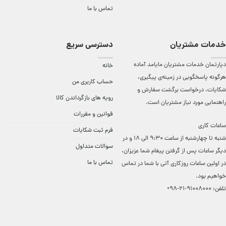
تماس با ما
خدمات مشتریان
دسترسی سریع
دپارتمان خدمات مشتریان مایامد آماده
خانه
هرگونه پاسخگویی در زمینه‌ی پیگیری،
حساب کاربری من
شکایات، درخواست برگشت سفارش و
رویه های بازگرداندن کالا
راهنمایی مورد نیاز مشتریان است.
قوانین و مقررات
ساعات کاری
فرم ثبت شکایات
شنبه تا چهارشنبه از ساعت 9:30 الی 18 و در
سوالات متداول
دیگر ساعات ‌پس از گرفتن پیغام شما عزیزان،
تماس با ما
در اولین ساعات روزکاری آتی با شما در تماس
خواهیم بود.
تلفن:
91008000-21-98+