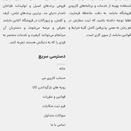
استفاده بهینه از خدمات و برنامه‌‏های کاربردی
فروش برندهای اصيل و توليدات طراحان
فروشگاه مایامد به دقت ملاحظه فرمایید.
نامدار دنيای مد. برترين‌ برندهای لباس، کيف
لطفا توجه داشته باشید که ثبت سفارش در
و کفش، و زيورآلات در فروشگاه آنلاين مایامد
هر زمان به معنی پذیرفتن کامل کلیه
شرایط و
معرفی و عرضه می‌شوند و مشتريان آن
قوانین مایامد
از سوی کاربر است.
سرانجام می‌توانند کيفيت و خدمات منحصر به
فردی را که به دنبالش هستند تجربه کنند.
دسترسی سریع
خانه
حساب کاربری من
رویه های بازگرداندن کالا
قوانین و مقررات
فرم ثبت شکایات
سوالات متداول
تماس با ما