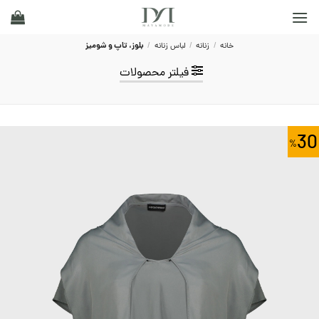
Ski
t
conten
خانه
/
زنانه
/
لباس زنانه
/
بلوز، تاپ و شومیز
فیلتر محصولات
30