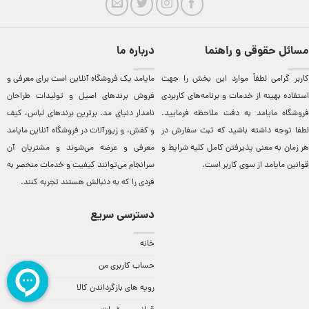
مسائل حقوقی و راهنما
درباره ما
کاربر گرامی لطفاً موارد این بخش را جهت
مایامد يک فروشگاه آنلاين است برای معرفی و
استفاده بهینه از خدمات و برنامه‌‏های کاربردی
فروش برندهای اصيل و توليدات طراحان
فروشگاه مایامد به دقت ملاحظه فرمایید.
نامدار دنيای مد. برترين‌ برندهای لباس، کيف
لطفا توجه داشته باشید که ثبت سفارش در
و کفش، و زيورآلات در فروشگاه آنلاين مایامد
هر زمان به معنی پذیرفتن کامل کلیه
شرایط و
معرفی و عرضه می‌شوند و مشتريان آن
قوانین مایامد
از سوی کاربر است.
سرانجام می‌توانند کيفيت و خدمات منحصر به
فردی را که به دنبالش هستند تجربه کنند.
دسترسی سریع
خانه
حساب کاربری من
رویه های بازگرداندن کالا