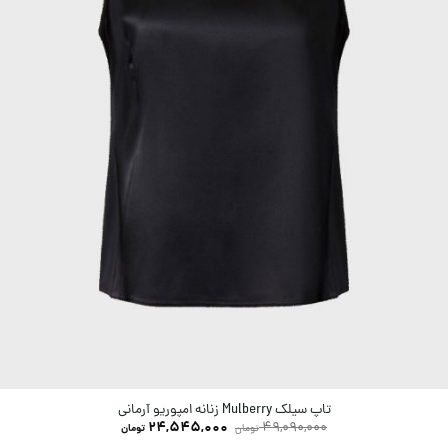
تاپ سیلک Mulberry زنانه امپوریو آرمانی
24,545,000
49,090,000
تومان
تومان