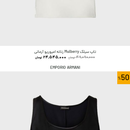
تاپ سیلک Mulberry زنانه امپوریو آرمانی
24,545,000
49,090,000
تومان
تومان
EMPORIO ARMANI
50