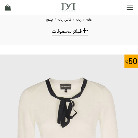
Ski
t
conten
خانه
/
زنانه
/
لباس زنانه
/
پلیور
فیلتر محصولات
50