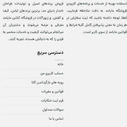
استفاده بهینه از خدمات و برنامه‌‏های کاربردی
فروش برندهای اصيل و توليدات طراحان
فروشگاه مایامد به دقت ملاحظه فرمایید.
نامدار دنيای مد. برترين‌ برندهای لباس، کيف
لطفا توجه داشته باشید که ثبت سفارش در
و کفش، و زيورآلات در فروشگاه آنلاين مایامد
هر زمان به معنی پذیرفتن کامل کلیه
شرایط و
معرفی و عرضه می‌شوند و مشتريان آن
قوانین مایامد
از سوی کاربر است.
سرانجام می‌توانند کيفيت و خدمات منحصر به
فردی را که به دنبالش هستند تجربه کنند.
دسترسی سریع
خانه
حساب کاربری من
رویه های بازگرداندن کالا
قوانین و مقررات
فرم ثبت شکایات
سوالات متداول
تماس با ما