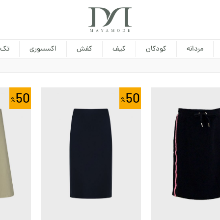
مردانه
کودکان
کیف
کفش
اکسسوری
تک 
50
50