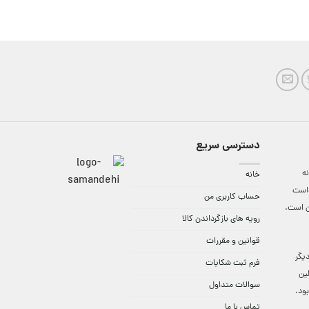
دسترسی سریع
ه
خانه
واست
حساب کاربری من
ن است.
رویه های بازگرداندن کالا
قوانین و مقررات
9:3 الی 18 و در دیگر
فرم ثبت شکایات
لین
سوالات متداول
ود.
تماس با ما