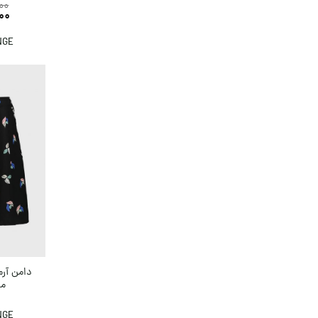
00
00
NGE
دامن آر
می
NGE