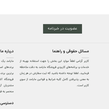
عضویت در خبرنامه
مسائل حقوقی و راهنما
درباره ما
کاربر گرامی لطفاً موارد این بخش را جهت استفاده بهینه از
مایامد يک ف
خدمات و برنامه‌‏های کاربردی فروشگاه مایامد به دقت ملاحظه
برندهای اصي
فرمایید. لطفا توجه داشته باشید که ثبت سفارش در هر زمان
برترين‌ برن
به معنی پذیرفتن کامل کلیه
شرایط و قوانین مایامد
از سوی
فروشگاه آن
کاربر است.
مشتريان آن
منحصر به فر
دسترسی 