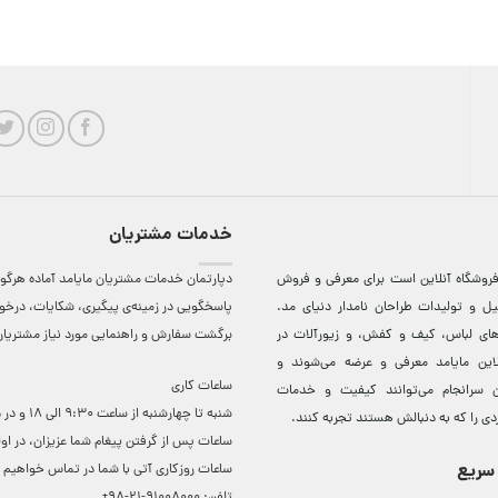
خدمات مشتریان
روشگاه آنلاين است برای معرفی و فروش
دپارتمان خدمات مشتریان مایامد آماده هرگون
ل و توليدات طراحان نامدار دنيای مد.
پاسخگویی در زمینه‌ی پیگیری، شکایات، درخ
دهای لباس، کيف و کفش، و زيورآلات در
برگشت سفارش و راهنمایی مورد نیاز مشتریا
لاين مایامد معرفی و عرضه می‌شوند و
ساعات کاری
 سرانجام می‌توانند کيفيت و خدمات
شنبه تا چهارشنبه از ساعت 0
دی را که به دنبالش هستند تجربه کنند.
ساعات ‌پس از گرفتن پیغام شما عزیزان، در او
سریع
ساعات روزکاری آتی با شما در تماس خواهیم ب
تلفن:
91008000-21-98+