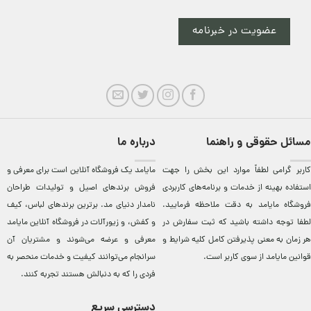
عضویت در خبرنامه
مسائل حقوقی و راهنما
درباره ما
کاربر گرامی لطفاً موارد این بخش را جهت
مایامد يک فروشگاه آنلاين است برای معرفی و
استفاده بهینه از خدمات و برنامه‌‏های کاربردی
فروش برندهای اصيل و توليدات طراحان
فروشگاه مایامد به دقت ملاحظه فرمایید.
نامدار دنيای مد. برترين‌ برندهای لباس، کيف
لطفا توجه داشته باشید که ثبت سفارش در
و کفش، و زيورآلات در فروشگاه آنلاين مایامد
هر زمان به معنی پذیرفتن کامل کلیه
شرایط و
معرفی و عرضه می‌شوند و مشتريان آن
قوانین مایامد
از سوی کاربر است.
سرانجام می‌توانند کيفيت و خدمات منحصر به
فردی را که به دنبالش هستند تجربه کنند.
دسترسی سریع