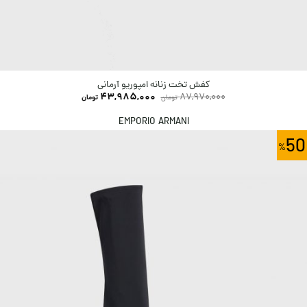
کفش تخت زنانه امپوریو آرمانی
43,985,000
87,970,000
تومان
تومان
EMPORIO ARMANI
50