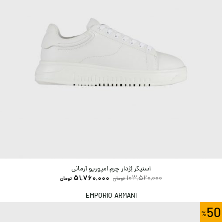
اسنیکر لِژدار چرم امپوریو آرمانی
51,760,000
103,520,000
تومان
تومان
EMPORIO ARMANI
50