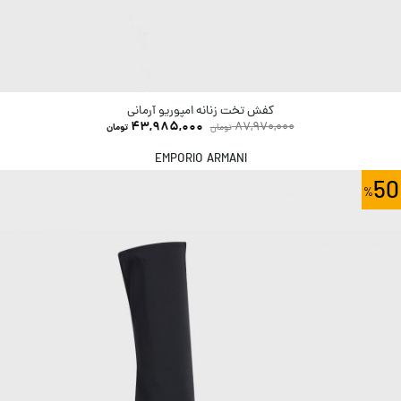
کفش تخت زنانه امپوریو آرمانی
43,985,000
87,970,000
تومان
تومان
EMPORIO ARMANI
50