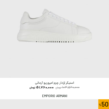
اسنیکر لِژدار چرم امپوریو آرمانی
51,760,000
103,520,000
تومان
تومان
EMPORIO ARMANI
50