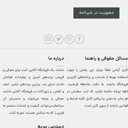
عضویت در خبرنامه
مسائل حقوقی و راهنما
درباره ما
کاربر گرامی لطفاً موارد این بخش را جهت
مایامد يک فروشگاه آنلاين است برای معرفی و
استفاده بهینه از خدمات و برنامه‌‏های کاربردی
فروش برندهای اصيل و توليدات طراحان
فروشگاه مایامد به دقت ملاحظه فرمایید.
نامدار دنيای مد. برترين‌ برندهای لباس، کيف
لطفا توجه داشته باشید که ثبت سفارش در
و کفش، و زيورآلات در فروشگاه آنلاين مایامد
هر زمان به معنی پذیرفتن کامل کلیه
شرایط و
معرفی و عرضه می‌شوند و مشتريان آن
قوانین مایامد
از سوی کاربر است.
سرانجام می‌توانند کيفيت و خدمات منحصر به
فردی را که به دنبالش هستند تجربه کنند.
دسترسی سریع