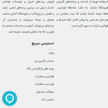
استفاده بهینه از خدمات و برنامه‌‏های کاربردی
فروش برندهای اصيل و توليدات طراحان
فروشگاه مایامد به دقت ملاحظه فرمایید.
نامدار دنيای مد. برترين‌ برندهای لباس، کيف
لطفا توجه داشته باشید که ثبت سفارش در
و کفش، و زيورآلات در فروشگاه آنلاين مایامد
هر زمان به معنی پذیرفتن کامل کلیه
شرایط و
معرفی و عرضه می‌شوند و مشتريان آن
قوانین مایامد
از سوی کاربر است.
سرانجام می‌توانند کيفيت و خدمات منحصر به
فردی را که به دنبالش هستند تجربه کنند.
دسترسی سریع
خانه
حساب کاربری من
رویه های بازگرداندن کالا
قوانین و مقررات
فرم ثبت شکایات
سوالات متداول
تماس با ما