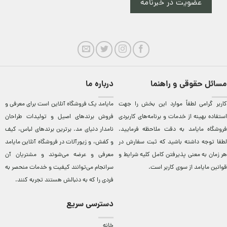
عضویت در خبرنامه
مسائل حقوقی و راهنما
درباره ما
کاربر گرامی لطفاً موارد این بخش را جهت
مایامد يک فروشگاه آنلاين است برای معرفی و
استفاده بهینه از خدمات و برنامه‌‏های کاربردی
فروش برندهای اصيل و توليدات طراحان
فروشگاه مایامد به دقت ملاحظه فرمایید.
نامدار دنيای مد. برترين‌ برندهای لباس، کيف
لطفا توجه داشته باشید که ثبت سفارش در
و کفش، و زيورآلات در فروشگاه آنلاين مایامد
هر زمان به معنی پذیرفتن کامل کلیه
شرایط و
معرفی و عرضه می‌شوند و مشتريان آن
قوانین مایامد
از سوی کاربر است.
سرانجام می‌توانند کيفيت و خدمات منحصر به
فردی را که به دنبالش هستند تجربه کنند.
دسترسی سریع
خانه