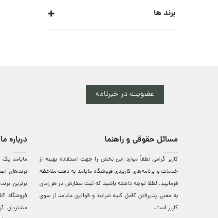
برند ها
ARMANI COLLEZIONI
ARMANI EXCHANGE
ARMANI JEANS
عضویت در خبرنامه
ARMANI JUNIOR
EA7
EMPORIO ARMANI
مسائل حقوقی و راهنما
درباره ما
GIORGIO ARMANI
کاربر گرامی لطفاً موارد این بخش را جهت استفاده بهینه از
مایامد يک ف
خدمات و برنامه‌‏های کاربردی فروشگاه مایامد به دقت ملاحظه
برندهای اصي
فرمایید. لطفا توجه داشته باشید که ثبت سفارش در هر زمان
برترين‌ برن
به معنی پذیرفتن کامل کلیه
شرایط و قوانین مایامد
از سوی
فروشگاه آن
کاربر است.
مشتريان آن