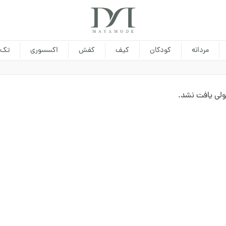
مردانه
کودکان
کیف
کفش
اکسسوری
تک 
لی یافت نشد.