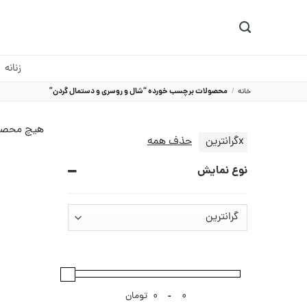
Ski
t
conten
زنانه
خانه
/
محصولات برچسب خورده “شال و روسری و دستمال گردن”
هیچ محصو
x
گرانترین
حذف همه
نوع نمایش
-
تومان