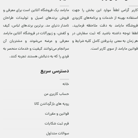
کاربر گرامی لطفاً موارد این بخش را جهت
مایامد يک فروشگاه آنلاين است برای معرفی و
استفاده بهینه از خدمات و برنامه‌‏های کاربردی
فروش برندهای اصيل و توليدات طراحان
فروشگاه مایامد به دقت ملاحظه فرمایید.
نامدار دنيای مد. برترين‌ برندهای لباس، کيف
لطفا توجه داشته باشید که ثبت سفارش در
و کفش، و زيورآلات در فروشگاه آنلاين مایامد
هر زمان به معنی پذیرفتن کامل کلیه
شرایط و
معرفی و عرضه می‌شوند و مشتريان آن
قوانین مایامد
از سوی کاربر است.
سرانجام می‌توانند کيفيت و خدمات منحصر به
فردی را که به دنبالش هستند تجربه کنند.
دسترسی سریع
خانه
حساب کاربری من
رویه های بازگرداندن کالا
قوانین و مقررات
فرم ثبت شکایات
سوالات متداول