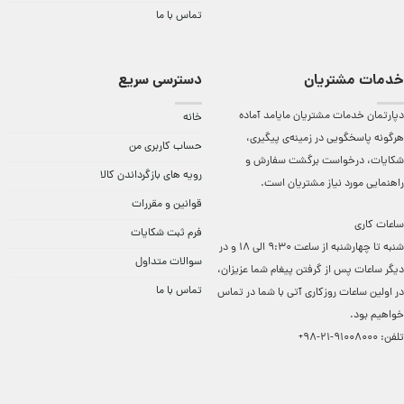
تماس با ما
خدمات مشتریان
دسترسی سریع
دپارتمان خدمات مشتریان مایامد آماده
خانه
هرگونه پاسخگویی در زمینه‌ی پیگیری،
حساب کاربری من
شکایات، درخواست برگشت سفارش و
رویه های بازگرداندن کالا
راهنمایی مورد نیاز مشتریان است.
قوانین و مقررات
ساعات کاری
فرم ثبت شکایات
شنبه تا چهارشنبه از ساعت 9:30 الی 18 و در
سوالات متداول
دیگر ساعات ‌پس از گرفتن پیغام شما عزیزان،
تماس با ما
در اولین ساعات روزکاری آتی با شما در تماس
خواهیم بود.
تلفن:
91008000-21-98+