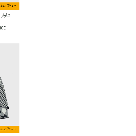
40
39
38
36
30
+ ٪۲۰ تخفیف بیشتر در هنگام تسویه
44
43
42
41
شلوار 
50
4A
48
46
NGE
L
8A
7A
6A
5A
XXL
XS
XL
S
M
+ ٪۲۰ تخفیف بیشتر در هنگام تسویه