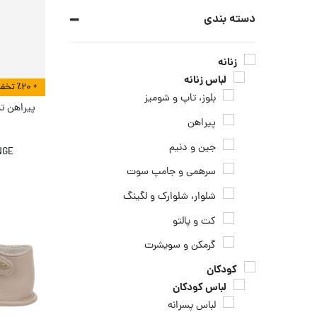
دسته بندی
زنانه
لباس زنانه
+ ٪۲۰ تخفیف بیشتر در هنگام تسویه
بلوز، تاپ و شومیز
پیراهن تن
پيراهن
جين و دنيم
NGE
سرهمی و جامپ سوت
شلوار، شلوارک و لگینگ
کت و پالتو
گرمکن و سويشرت
کودکان
لباس کودکان
لباس پسرانه