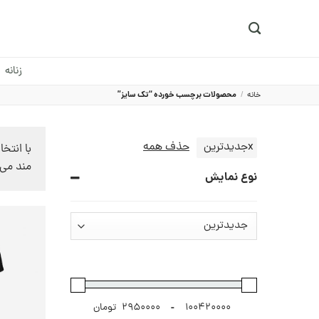
Ski
t
conten
زنانه
خانه
/
محصولات برچسب خورده “تک سایز”
x
جدیدترین
حذف همه
مند می شوید.
نوع نمایش
-
تومان