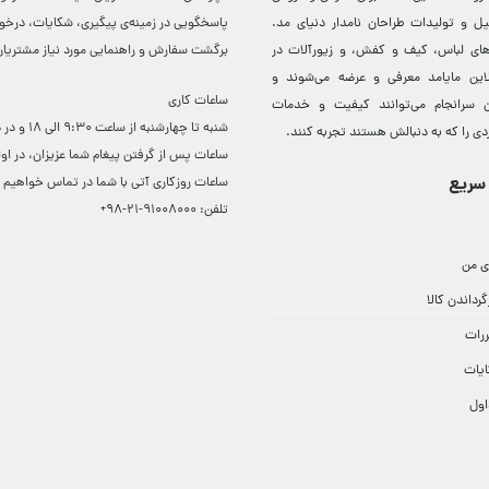
ل و توليدات طراحان نامدار دنيای مد.
پاسخگویی در زمینه‌ی پیگیری، شکایات، درخ
دهای لباس، کيف و کفش، و زيورآلات در
برگشت سفارش و راهنمایی مورد نیاز مشتریا
لاين مایامد معرفی و عرضه می‌شوند و
ساعات کاری
 سرانجام می‌توانند کيفيت و خدمات
شنبه تا چهارشنبه از ساعت 0
دی را که به دنبالش هستند تجربه کنند.
ساعات ‌پس از گرفتن پیغام شما عزیزان، در او
سریع
ساعات روزکاری آتی با شما در تماس خواهیم ب
تلفن:
91008000-21-98+
ی من
گرداندن کالا
ررات
ایات
اول