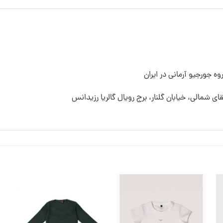
ه جورجیو آرمانی در ایران
قای شمالی، خیابان گلنار، برج رویال گالریا رزیدانس