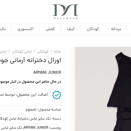
مردانه
کودکان
کیف
کفش
اکسسوری
تک 
خانه
/
کودکان
/
لباس کودکان
/
لباس
اورال دخترانه آرمانی جون
ARMANI JUNIOR
در حال حاضر این محصول در انبار موجو
اصالت این محصول، توسط نما
شناسه محصول:
نامعلوم
دسته:
تک سایز
,
لباس دخترانه
,
لباس کودکا
برچسب:
ARMANI JUNIOR
,
تک سایز
,
لباس د