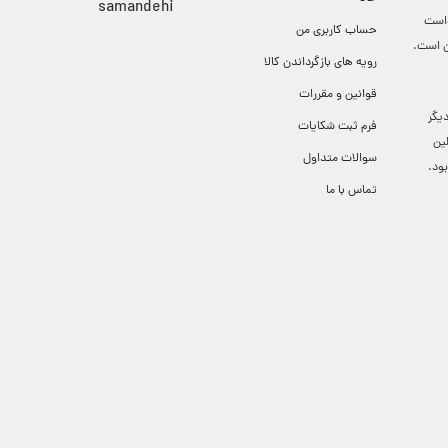
واست
حساب کاربری من
ن است.
رویه های بازگرداندن کالا
قوانین و مقررات
9:3 الی 18 و در دیگر
فرم ثبت شکایات
لین
سوالات متداول
ود.
تماس با ما