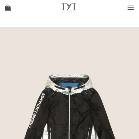
Ski
t
conten