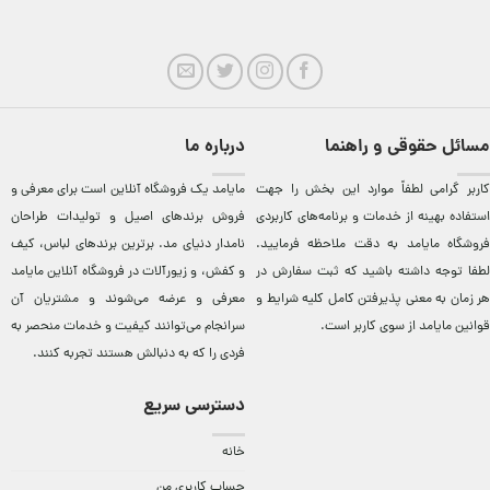
مسائل حقوقی و راهنما
درباره ما
کاربر گرامی لطفاً موارد این بخش را جهت
مایامد يک فروشگاه آنلاين است برای معرفی و
استفاده بهینه از خدمات و برنامه‌‏های کاربردی
فروش برندهای اصيل و توليدات طراحان
فروشگاه مایامد به دقت ملاحظه فرمایید.
نامدار دنيای مد. برترين‌ برندهای لباس، کيف
لطفا توجه داشته باشید که ثبت سفارش در
و کفش، و زيورآلات در فروشگاه آنلاين مایامد
هر زمان به معنی پذیرفتن کامل کلیه
شرایط و
معرفی و عرضه می‌شوند و مشتريان آن
قوانین مایامد
از سوی کاربر است.
سرانجام می‌توانند کيفيت و خدمات منحصر به
فردی را که به دنبالش هستند تجربه کنند.
دسترسی سریع
خانه
حساب کاربری من