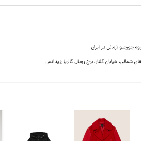
ه جورجیو آرمانی در ایران
قای شمالی، خیابان گلنار، برج رویال گالریا رزیدانس