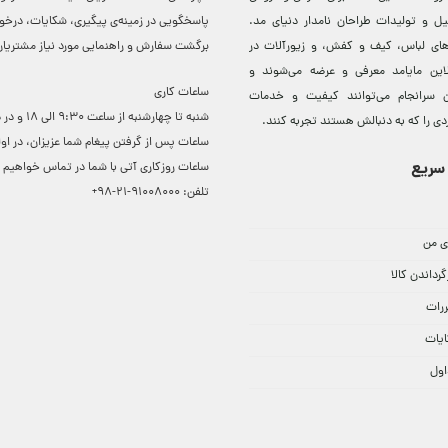
ل و توليدات طراحان نامدار دنيای مد.
پاسخگویی در زمینه‌ی پیگیری، شکایات، درخ
دهای لباس، کيف و کفش، و زيورآلات در
برگشت سفارش و راهنمایی مورد نیاز مشتریا
لاين مایامد معرفی و عرضه می‌شوند و
ساعات کاری
 سرانجام می‌توانند کيفيت و خدمات
شنبه تا چهارشنبه از ساعت 0
دی را که به دنبالش هستند تجربه کنند.
ساعات ‌پس از گرفتن پیغام شما عزیزان، در او
سریع
ساعات روزکاری آتی با شما در تماس خواهیم ب
تلفن:
91008000-21-98+
ی من
گرداندن کالا
ررات
ایات
اول