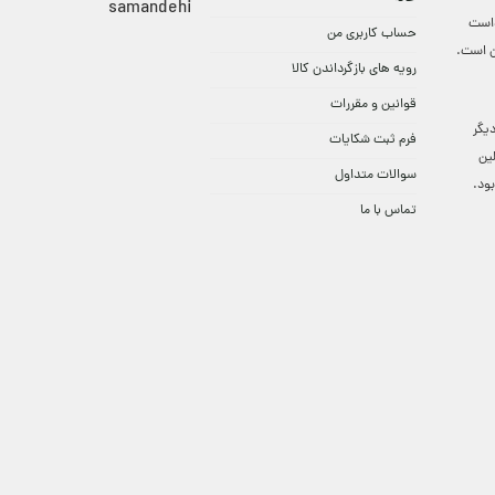
واست
حساب کاربری من
ن است.
رویه های بازگرداندن کالا
قوانین و مقررات
9:3 الی 18 و در دیگر
فرم ثبت شکایات
لین
سوالات متداول
ود.
تماس با ما