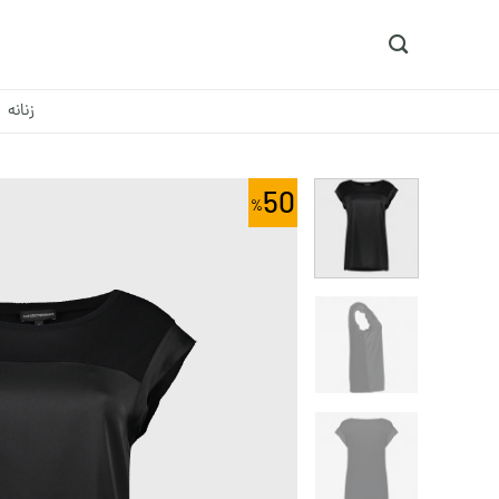
Ski
t
conten
زنانه
50