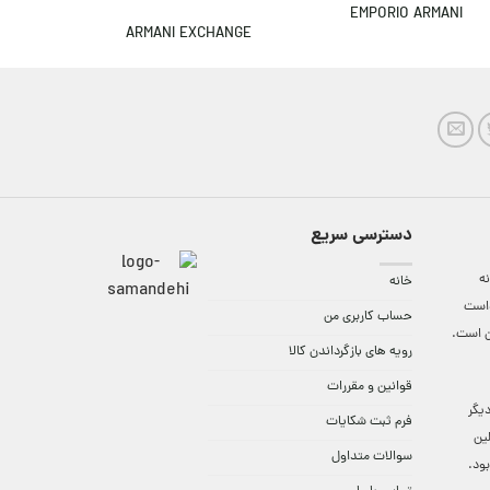
MANI
EMPORIO ARMANI
ARMANI EXCHANGE
دسترسی سریع
ه
خانه
واست
حساب کاربری من
ن است.
رویه های بازگرداندن کالا
قوانین و مقررات
9:3 الی 18 و در دیگر
فرم ثبت شکایات
لین
سوالات متداول
ود.