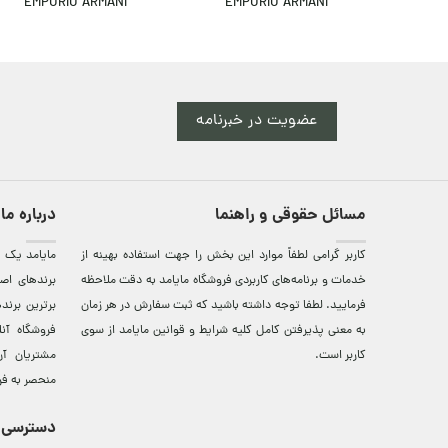
EMPORIO ARMANI
EMPORIO ARMANI
عضویت در خبرنامه
مسائل حقوقی و راهنما
درباره ما
کاربر گرامی لطفاً موارد این بخش را جهت استفاده بهینه از
مایامد يک ف
خدمات و برنامه‌‏های کاربردی فروشگاه مایامد به دقت ملاحظه
برندهای اصي
فرمایید. لطفا توجه داشته باشید که ثبت سفارش در هر زمان
برترين‌ برن
به معنی پذیرفتن کامل کلیه
شرایط و قوانین مایامد
از سوی
فروشگاه آن
کاربر است.
مشتريان آن
منحصر به فر
دسترسی 