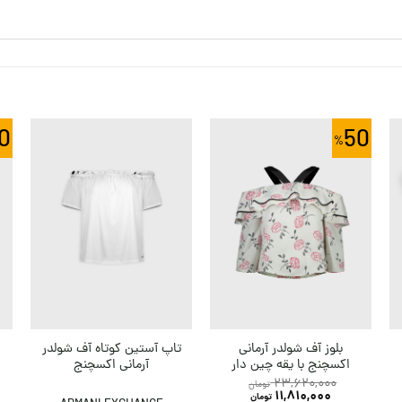
0
50
بلوز آف شولدر آرمانی
تاپ آستین کوتاه آف شولدر
اکسچنج با یقه چین دار
آرمانی اکسچنج
23,620,000
تومان
11,810,000
تومان