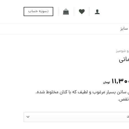
تسویه حساب
سایز
 و شومیز
انی
11,30
تومان
اتن بسیار مرغوب و لطیف که با کتان مخلوط شده.
ی نقص.