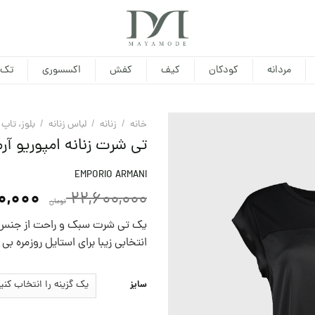
مردانه
کودکان
کیف
کفش
اکسسوری
تک 
خانه
/
زنانه
/
لباس زنانه
/
بلوز، تاپ
تی شرت زنانه امپوریو آرم
EMPORIO ARMANI
0,000
22,600,000
تومان
یک تی شرت سبک و راحت از جنس س
انتخابی زیبا برای استایل روزمره ب
سایز