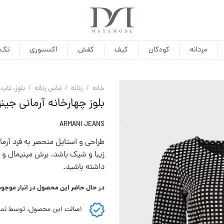
مردانه
کودکان
کیف
کفش
اکسسوری
تک 
خانه
/
زنانه
/
لباس زنانه
/
بلوز، تاپ
بلوز چهارخانه آرمانی جینز
ARMANI JEANS
طراحی و استایل منحصر به فرد آرمان
زیبا و شیک باشد. برش مینیمال و ط
داشته باشید.
در حال حاضر این محصول در انبار موجو
اصالت این محصول، توسط نما