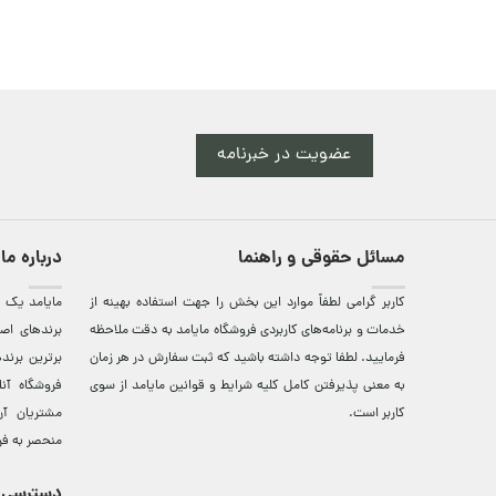
عضویت در خبرنامه
مسائل حقوقی و راهنما
درباره ما
کاربر گرامی لطفاً موارد این بخش را جهت استفاده بهینه از
مایامد يک ف
خدمات و برنامه‌‏های کاربردی فروشگاه مایامد به دقت ملاحظه
برندهای اصي
فرمایید. لطفا توجه داشته باشید که ثبت سفارش در هر زمان
برترين‌ برن
به معنی پذیرفتن کامل کلیه
شرایط و قوانین مایامد
از سوی
فروشگاه آن
کاربر است.
مشتريان آن
منحصر به فر
دسترسی 