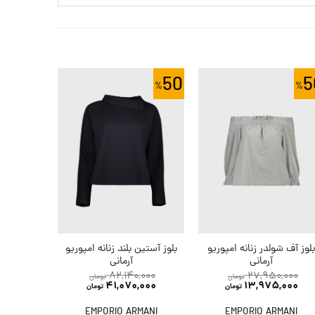
50
5
تاپ چها
لوز آف شولدر زنانه امپوریو
بلوز آستین بلند زنانه امپوریو
آرم
آرمانی
آرمانی
82,140,000
27,950,000
تومان
تومان
41,070,000
13,975,000
تومان
تومان
ANGE
EMPORIO ARMANI
EMPORIO ARMANI