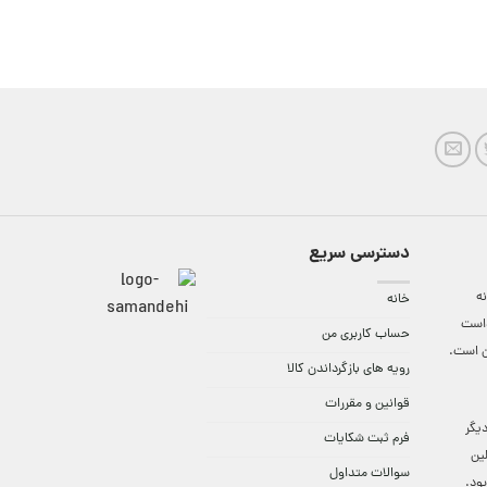
دسترسی سریع
ه
خانه
واست
حساب کاربری من
ن است.
رویه های بازگرداندن کالا
قوانین و مقررات
9:3 الی 18 و در دیگر
فرم ثبت شکایات
لین
سوالات متداول
ود.