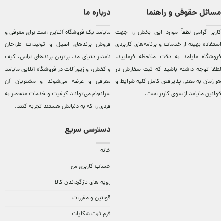
مسائل حقوقی و راهنما
درباره ما
کاربر گرامی لطفاً موارد این بخش را جهت
مایامد يک فروشگاه آنلاين است برای معرفی و
استفاده بهینه از خدمات و برنامه‌‏های کاربردی
فروش برندهای اصيل و توليدات طراحان
فروشگاه مایامد به دقت ملاحظه فرمایید.
نامدار دنيای مد. برترين‌ برندهای لباس، کيف
لطفا توجه داشته باشید که ثبت سفارش در
و کفش، و زيورآلات در فروشگاه آنلاين مایامد
هر زمان به معنی پذیرفتن کامل کلیه
شرایط و
معرفی و عرضه می‌شوند و مشتريان آن
قوانین مایامد
از سوی کاربر است.
سرانجام می‌توانند کيفيت و خدمات منحصر به
فردی را که به دنبالش هستند تجربه کنند.
دسترسی سریع
خانه
حساب کاربری من
رویه های بازگرداندن کالا
قوانین و مقررات
فرم ثبت شکایات