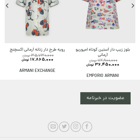
بلوز زیپ دار آستین کوتاه امپوریو
رویه طرح دار زنانه آرمانی اکسچنج
آرمانی
35,730,000
تومان
17,865,000
تومان
72,900,000
تومان
36,450,000
تومان
ARMANI EXCHANGE
EMPORIO ARMANI
عضویت در خبرنامه