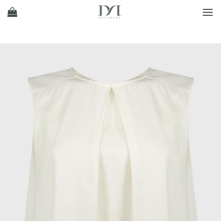
Ski
t
conten