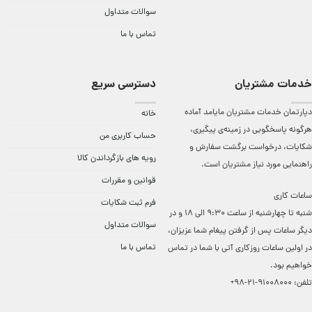
سوالات متداول
تماس با ما
خدمات مشتریان
دسترسی سریع
دپارتمان خدمات مشتریان مایامد آماده
خانه
هرگونه پاسخگویی در زمینه‌ی پیگیری،
حساب کاربری من
شکایات، درخواست برگشت سفارش و
رویه های بازگرداندن کالا
راهنمایی مورد نیاز مشتریان است.
قوانین و مقررات
ساعات کاری
فرم ثبت شکایات
شنبه تا چهارشنبه از ساعت 9:30 الی 18 و در
سوالات متداول
دیگر ساعات ‌پس از گرفتن پیغام شما عزیزان،
تماس با ما
در اولین ساعات روزکاری آتی با شما در تماس
خواهیم بود.
تلفن:
91008000-21-98+