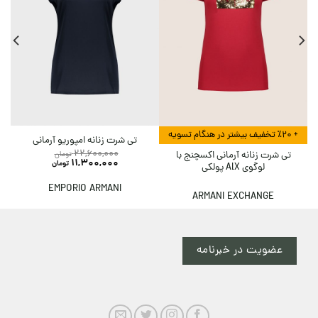
+ ٪۲۰ تخفیف بیشتر در هنگام تسویه
تی شرت زنانه امپوریو آرمانی
22,600,000
تی شرت زنانه آرمانی اکسچنج با
تومان
11,300,000
تومان
لوگوی AlX پولکی
EMPORIO ARMANI
ARMANI EXCHANGE
عضویت در خبرنامه