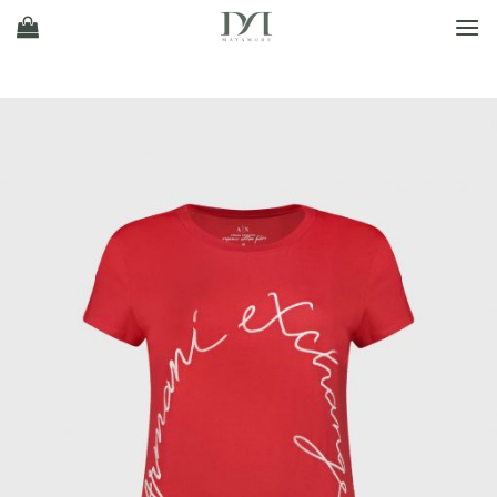
Ski
t
conten