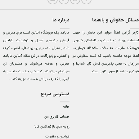
مسائل حقوقی و راهنما
درباره ما
کاربر گرامی لطفاً موارد این بخش را جهت
مایامد يک فروشگاه آنلاين است برای معرفی و
استفاده بهینه از خدمات و برنامه‌‏های کاربردی
فروش برندهای اصيل و توليدات طراحان
فروشگاه مایامد به دقت ملاحظه فرمایید.
نامدار دنيای مد. برترين‌ برندهای لباس، کيف
لطفا توجه داشته باشید که ثبت سفارش در
و کفش، و زيورآلات در فروشگاه آنلاين مایامد
هر زمان به معنی پذیرفتن کامل کلیه
شرایط و
معرفی و عرضه می‌شوند و مشتريان آن
قوانین مایامد
از سوی کاربر است.
سرانجام می‌توانند کيفيت و خدمات منحصر به
فردی را که به دنبالش هستند تجربه کنند.
دسترسی سریع
خانه
حساب کاربری من
رویه های بازگرداندن کالا
قوانین و مقررات