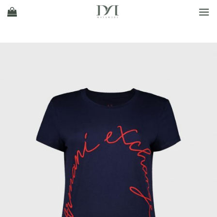
Ski
t
conten