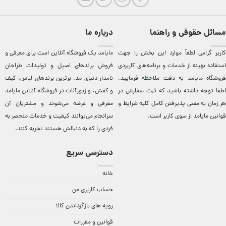
مسائل حقوقی و راهنما
درباره ما
کاربر گرامی لطفاً موارد این بخش را جهت
مایامد يک فروشگاه آنلاين است برای معرفی و
استفاده بهینه از خدمات و برنامه‌‏های کاربردی
فروش برندهای اصيل و توليدات طراحان
فروشگاه مایامد به دقت ملاحظه فرمایید.
نامدار دنيای مد. برترين‌ برندهای لباس، کيف
لطفا توجه داشته باشید که ثبت سفارش در
و کفش، و زيورآلات در فروشگاه آنلاين مایامد
هر زمان به معنی پذیرفتن کامل کلیه
شرایط و
معرفی و عرضه می‌شوند و مشتريان آن
قوانین مایامد
از سوی کاربر است.
سرانجام می‌توانند کيفيت و خدمات منحصر به
فردی را که به دنبالش هستند تجربه کنند.
دسترسی سریع
خانه
حساب کاربری من
رویه های بازگرداندن کالا
قوانین و مقررات