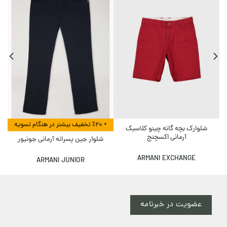
+ ٪۲۰ تخفیف بیشتر در هنگام تسویه
+ ٪۲۰ تخ
شلوارک بچه گانه چینو کلاسیک
آرمانی اکسچنج
شلوار جین پسرانه آرمانی جونیور
ARMANI EXCHANGE
ARMANI JUNIOR
عضویت در خبرنامه