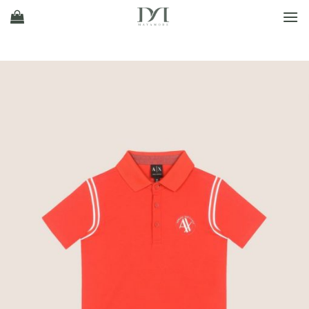
Ski
t
conten