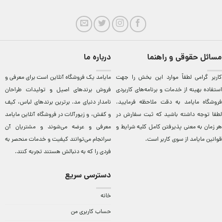
مسائل حقوقی و راهنما
درباره ما
کاربر گرامی لطفاً موارد این بخش را جهت
مایامد يک فروشگاه آنلاين است برای معرفی و
استفاده بهینه از خدمات و برنامه‌‏های کاربردی
فروش برندهای اصيل و توليدات طراحان
فروشگاه مایامد به دقت ملاحظه فرمایید.
نامدار دنيای مد. برترين‌ برندهای لباس، کيف
لطفا توجه داشته باشید که ثبت سفارش در
و کفش، و زيورآلات در فروشگاه آنلاين مایامد
هر زمان به معنی پذیرفتن کامل کلیه
شرایط و
معرفی و عرضه می‌شوند و مشتريان آن
قوانین مایامد
از سوی کاربر است.
سرانجام می‌توانند کيفيت و خدمات منحصر به
فردی را که به دنبالش هستند تجربه کنند.
دسترسی سریع
خانه
حساب کاربری من