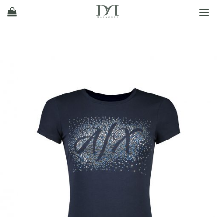
Ski
t
conten