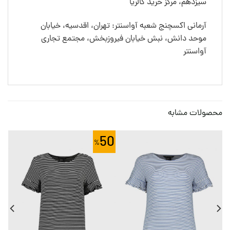
سیزدهم، مرکز خرید گالریا
آرمانی اکسچنج شعبه آواسنتر: تهران، اقدسیه، خیابان
موحد دانش، نبش خیابان فیروزبخش، مجتمع تجاری
آواسنتر
محصولات مشابه
0
50