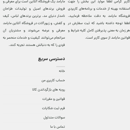
کاربر گرامی لطفاً موارد این بخش را جهت
مایامد يک فروشگاه آنلاين است برای معرفی و
استفاده بهینه از خدمات و برنامه‌‏های کاربردی
فروش برندهای اصيل و توليدات طراحان
فروشگاه مایامد به دقت ملاحظه فرمایید.
نامدار دنيای مد. برترين‌ برندهای لباس، کيف
لطفا توجه داشته باشید که ثبت سفارش در
و کفش، و زيورآلات در فروشگاه آنلاين مایامد
هر زمان به معنی پذیرفتن کامل کلیه
شرایط و
معرفی و عرضه می‌شوند و مشتريان آن
قوانین مایامد
از سوی کاربر است.
سرانجام می‌توانند کيفيت و خدمات منحصر به
فردی را که به دنبالش هستند تجربه کنند.
دسترسی سریع
خانه
حساب کاربری من
رویه های بازگرداندن کالا
قوانین و مقررات
فرم ثبت شکایات
سوالات متداول
تماس با ما