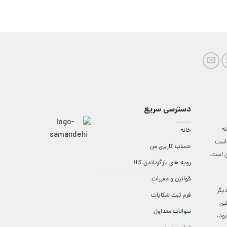
دسترسی سریع
ه
خانه
واست
حساب کاربری من
ن است.
رویه های بازگرداندن کالا
قوانین و مقررات
9:3 الی 18 و در دیگر
فرم ثبت شکایات
لین
سوالات متداول
ود.