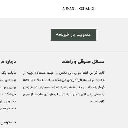
ARMANI EXCHANGE
عضویت در خبرنامه
مسائل حقوقی و راهنما
درباره ما
کاربر گرامی لطفاً موارد این بخش را جهت استفاده بهینه از
مایامد يک ف
خدمات و برنامه‌‏های کاربردی فروشگاه مایامد به دقت ملاحظه
برندهای اصي
فرمایید. لطفا توجه داشته باشید که ثبت سفارش در هر زمان
برترين‌ برن
به معنی پذیرفتن کامل کلیه
شرایط و قوانین مایامد
از سوی
فروشگاه آن
کاربر است.
مشتريان آن
منحصر به فر
دسترسی 