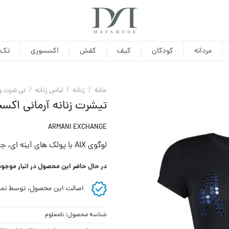
مردانه
کودکان
کیف
کفش
اکسسوری
تک 
خانه
/
زنانه
/
لباس زنانه
/
تی شرت و
تیشرت زنانه آرمانی اکسچنج
ARMANI EXCHANGE
لوگوی AlX با پولک های آینه ای،‌ جوانی و طراوت را القا می کند.
در حال حاضر این محصول در انبار موجو
اصالت این محصول، توسط نما
شناسه محصول:
نامعلوم