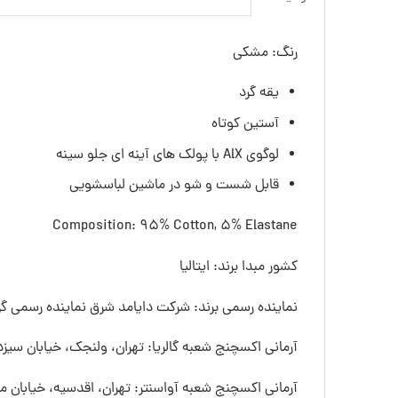
رنگ: مشکی
یقه گرد
آستین کوتاه
لوگوی AlX با پولک های آینه ای جلو سینه
قابل شست و شو در ماشین لباسشویی
Composition: 95% Cotton, 5% Elastane
کشور مبدا برند: ایتالیا
نماینده رسمی برند: شرکت دایامد شرق نماینده رسمی گرو
آرمانی اکسچنج شعبه گالریا: تهران، ولنجک، خیابان سیزده
آرمانی اکسچنج شعبه آواسنتر: تهران، اقدسیه، خیابان