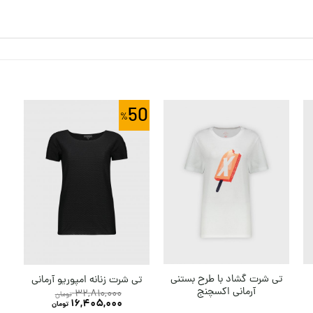
50
تی شرت گشاد با طرح بستنی
تی شرت زنانه امپوریو آرمانی
آرمانی اکسچنج
32,810,000
تومان
16,405,000
تومان