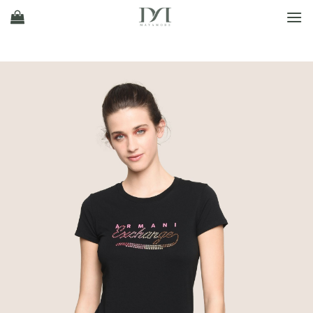
Ski
t
conten