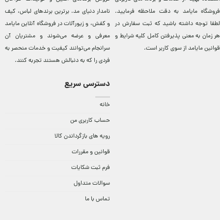
فروشگاه مایامد به دقت ملاحظه فرمایید.
نامدار دنيای مد. برترين‌ برندهای لباس، کيف
لطفا توجه داشته باشید که ثبت سفارش در
و کفش، و زيورآلات در فروشگاه آنلاين مایامد
هر زمان به معنی پذیرفتن کامل کلیه
شرایط و
معرفی و عرضه می‌شوند و مشتريان آن
قوانین مایامد
از سوی کاربر است.
سرانجام می‌توانند کيفيت و خدمات منحصر به
فردی را که به دنبالش هستند تجربه کنند.
دسترسی سریع
خانه
حساب کاربری من
رویه های بازگرداندن کالا
قوانین و مقررات
فرم ثبت شکایات
سوالات متداول
تماس با ما