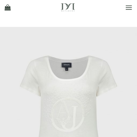
Ski
t
conten