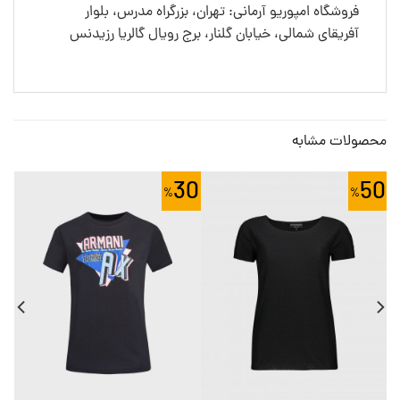
فروشگاه امپوریو آرمانی: تهران، بزرگراه مدرس، بلوار
آفریقای شمالی، خیابان گلنار، برج رویال گالریا رزیدنس
محصولات مشابه
0
30
50