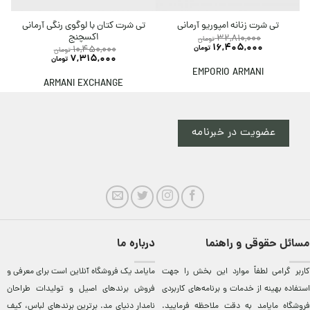
تی شرت کتان با لوگوی رنگی آرمانی
تی شرت زنانه امپوریو آرمانی
اکسچنج
32,810,000
تومان
16,405,000
تومان
10,450,000
تومان
7,315,000
تومان
EMPORIO ARMANI
ARMANI EXCHANGE
عضویت در خبرنامه
مسائل حقوقی و راهنما
درباره ما
کاربر گرامی لطفاً موارد این بخش را جهت
مایامد يک فروشگاه آنلاين است برای معرفی و
استفاده بهینه از خدمات و برنامه‌‏های کاربردی
فروش برندهای اصيل و توليدات طراحان
فروشگاه مایامد به دقت ملاحظه فرمایید.
نامدار دنيای مد. برترين‌ برندهای لباس، کيف