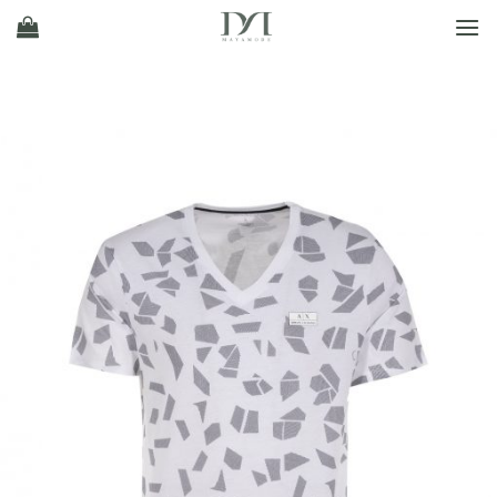
Ski
t
conten