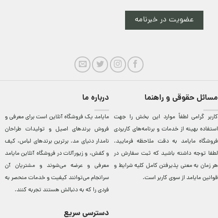
عضویت در خبرنامه
مسائل حقوقی و راهنما
درباره ما
کاربر گرامی لطفاً موارد این بخش را جهت
مایامد يک فروشگاه آنلاين است برای معرفی و
استفاده بهینه از خدمات و برنامه‌‏های کاربردی
فروش برندهای اصيل و توليدات طراحان
فروشگاه مایامد به دقت ملاحظه فرمایید.
نامدار دنيای مد. برترين‌ برندهای لباس، کيف
لطفا توجه داشته باشید که ثبت سفارش در
و کفش، و زيورآلات در فروشگاه آنلاين مایامد
هر زمان به معنی پذیرفتن کامل کلیه
شرایط و
معرفی و عرضه می‌شوند و مشتريان آن
قوانین مایامد
از سوی کاربر است.
سرانجام می‌توانند کيفيت و خدمات منحصر به
فردی را که به دنبالش هستند تجربه کنند.
دسترسی سریع