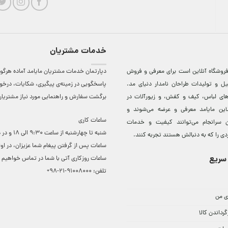
خدمات مشتریان
روشگاه آنلاين است برای معرفی و فروش
دپارتمان خدمات مشتریان مایامد آماده هرگون
ل و توليدات طراحان نامدار دنيای مد.
پاسخگویی در زمینه‌ی پیگیری، شکایات، درخ
دهای لباس، کيف و کفش، و زيورآلات در
برگشت سفارش و راهنمایی مورد نیاز مشتریا
لاين مایامد معرفی و عرضه می‌شوند و
ساعات کاری
 سرانجام می‌توانند کيفيت و خدمات
شنبه تا چهارشنبه از ساعت 0
دی را که به دنبالش هستند تجربه کنند.
ساعات ‌پس از گرفتن پیغام شما عزیزان، در او
سریع
ساعات روزکاری آتی با شما در تماس خواهیم ب
تلفن:
91008000-21-98+
ی من
گرداندن کالا