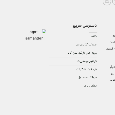
دسترسی سریع
ه
خانه
واست
حساب کاربری من
ن است.
رویه های بازگرداندن کالا
قوانین و مقررات
9:3 الی 18 و در دیگر
فرم ثبت شکایات
لین
سوالات متداول
ود.
تماس با ما