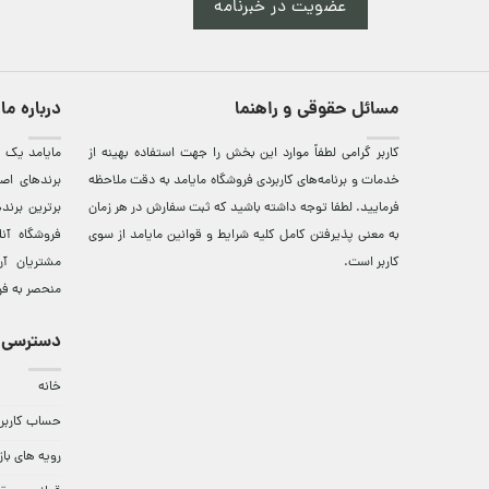
عضویت در خبرنامه
مسائل حقوقی و راهنما
درباره ما
کاربر گرامی لطفاً موارد این بخش را جهت استفاده بهینه از
مایامد يک ف
خدمات و برنامه‌‏های کاربردی فروشگاه مایامد به دقت ملاحظه
برندهای اصي
فرمایید. لطفا توجه داشته باشید که ثبت سفارش در هر زمان
برترين‌ برن
به معنی پذیرفتن کامل کلیه
شرایط و قوانین مایامد
از سوی
فروشگاه آن
کاربر است.
مشتريان آن
منحصر به فر
دسترسی 
خانه
حساب کاربر
رویه های باز