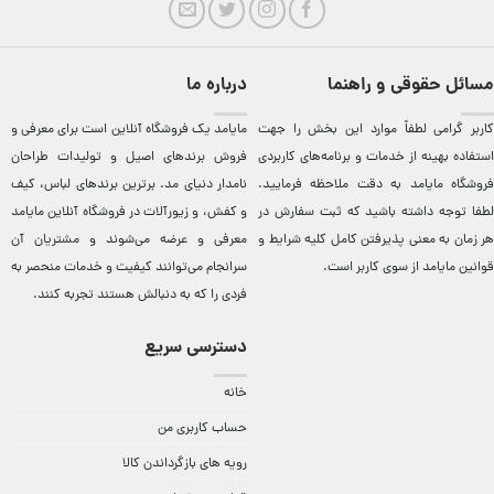
مسائل حقوقی و راهنما
درباره ما
کاربر گرامی لطفاً موارد این بخش را جهت
مایامد يک فروشگاه آنلاين است برای معرفی و
استفاده بهینه از خدمات و برنامه‌‏های کاربردی
فروش برندهای اصيل و توليدات طراحان
فروشگاه مایامد به دقت ملاحظه فرمایید.
نامدار دنيای مد. برترين‌ برندهای لباس، کيف
لطفا توجه داشته باشید که ثبت سفارش در
و کفش، و زيورآلات در فروشگاه آنلاين مایامد
هر زمان به معنی پذیرفتن کامل کلیه
شرایط و
معرفی و عرضه می‌شوند و مشتريان آن
قوانین مایامد
از سوی کاربر است.
سرانجام می‌توانند کيفيت و خدمات منحصر به
فردی را که به دنبالش هستند تجربه کنند.
دسترسی سریع
خانه
حساب کاربری من
رویه های بازگرداندن کالا