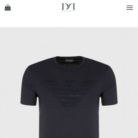
Ski
t
conten