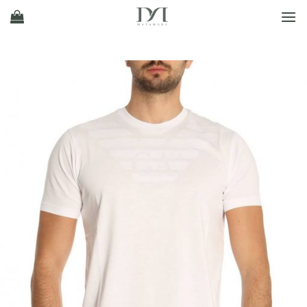
Ski
t
conten