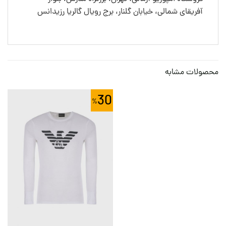
آفریقای شمالی، خیابان گلنار، برج رویال گالریا رزیدانس
محصولات مشابه
30