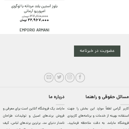
بلوز آستین بلند مردانه با لوگوی
امپوریو آرمانی
32,810,000
تومان
22,967,000
تومان
EMPORIO ARMANI
عضویت در خبرنامه
مسائل حقوقی و راهنما
درباره ما
کاربر گرامی لطفاً موارد این بخش را جهت
مایامد يک فروشگاه آنلاين است برای معرفی و
استفاده بهینه از خدمات و برنامه‌‏های کاربردی
فروش برندهای اصيل و توليدات طراحان
فروشگاه مایامد به دقت ملاحظه فرمایید.
نامدار دنيای مد. برترين‌ برندهای لباس، کيف