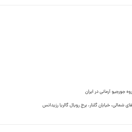
ه جورجیو آرمانی در ایران
قای شمالی، خیابان گلنار، برج رویال گالریا رزیدانس