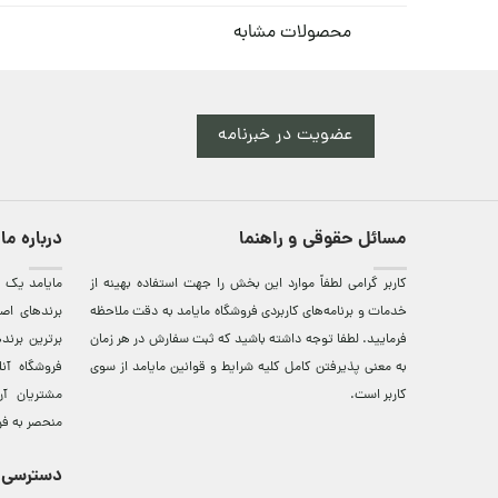
محصولات مشابه
عضویت در خبرنامه
مسائل حقوقی و راهنما
درباره ما
کاربر گرامی لطفاً موارد این بخش را جهت استفاده بهینه از
مایامد يک ف
خدمات و برنامه‌‏های کاربردی فروشگاه مایامد به دقت ملاحظه
برندهای اصي
فرمایید. لطفا توجه داشته باشید که ثبت سفارش در هر زمان
برترين‌ برن
به معنی پذیرفتن کامل کلیه
شرایط و قوانین مایامد
از سوی
فروشگاه آن
کاربر است.
مشتريان آن
منحصر به فر
دسترسی 