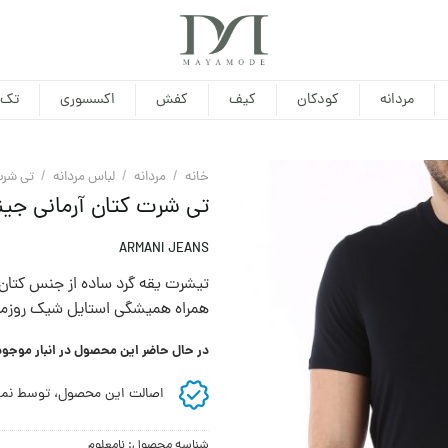
مردانه
کودکان
کیف
کفش
اکسسوری
تک 
خانه
/
مردانه
/
لباس مردانه
/
تی شرت
تی شرت کتان آرمانی جین
ARMANI JEANS
تیشرت یقه گرد ساده از جنس کتان 
همراه همیشگی استایل شیک روزمره
در حال حاضر این محصول در انبار موجو
اصالت این محصول، توسط نما
شناسه محصول:
نامعلوم