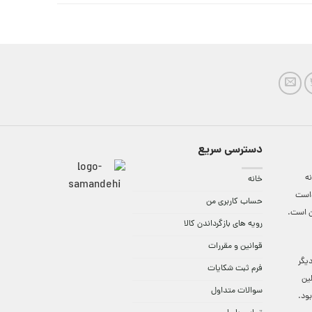
دسترسی سریع
ه
خانه
واست
حساب کاربری من
ن است.
رویه های بازگرداندن کالا
قوانین و مقررات
9:3 الی 18 و در دیگر
فرم ثبت شکایات
لین
سوالات متداول
ود.