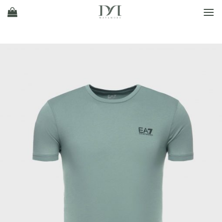
Ski
t
conten