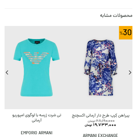
محصولات مشابه
0
30
تی شرت ژرسه با لوگوی امپوریو
پیراهن کِرپ طرح دار آرمانی اکسچنج
آرمانی
28,190,000
تومان
19,733,000
تومان
EMPORIO ARMANI
ARMANI EXCHANGE