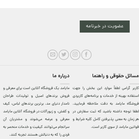
عضویت در خبرنامه
مسائل حقوقی و راهنما
درباره ما
کاربر گرامی لطفاً موارد این بخش را جهت
مایامد يک فروشگاه آنلاين است برای معرفی و
استفاده بهینه از خدمات و برنامه‌‏های کاربردی
فروش برندهای اصيل و توليدات طراحان
فروشگاه مایامد به دقت ملاحظه فرمایید.
نامدار دنيای مد. برترين‌ برندهای لباس، کيف
لطفا توجه داشته باشید که ثبت سفارش در
و کفش، و زيورآلات در فروشگاه آنلاين مایامد
هر زمان به معنی پذیرفتن کامل کلیه
شرایط و
معرفی و عرضه می‌شوند و مشتريان آن
قوانین مایامد
از سوی کاربر است.
سرانجام می‌توانند کيفيت و خدمات منحصر به
فردی را که به دنبالش هستند تجربه کنند.