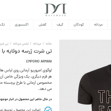
مردانه
کودکان
کیف
کفش
اکسسوری
تک 
خانه
/
مردانه
/
لباس مردانه
/
تی شرت
تی شرت ژرسه دولایه با ل
EMPORIO ARMANI
لوگوی امپوریو آرمانی روی لباس ه
هر فرم دیگری، یک ویژگی خاص آ
مخصوص آرمانی با طرح برجسته حک ش
می دهد.
در حال حاضر این محصول در انبار موجو
اصالت این محصول، توسط نما