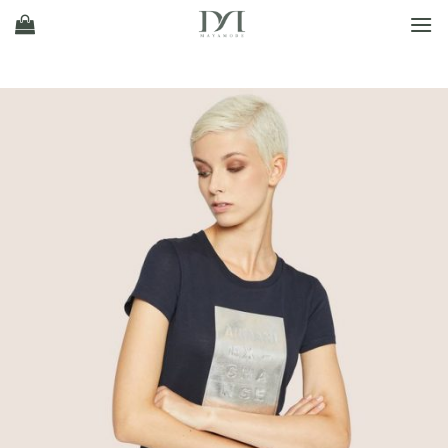
Ski
t
conten