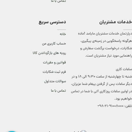
تماس با ما
خدمات مشتریان
دسترسی سریع
دپارتمان خدمات مشتریان مایامد آماده
خانه
هرگونه پاسخگویی در زمینه‌ی پیگیری،
حساب کاربری من
شکایات، درخواست برگشت سفارش و
رویه های بازگرداندن کالا
راهنمایی مورد نیاز مشتریان است.
قوانین و مقررات
ساعات کاری
فرم ثبت شکایات
شنبه تا چهارشنبه از ساعت 9:30 الی 18 و در
سوالات متداول
دیگر ساعات ‌پس از گرفتن پیغام شما عزیزان،
تماس با ما
در اولین ساعات روزکاری آتی با شما در تماس
خواهیم بود.
تلفن:
91008000-21-98+