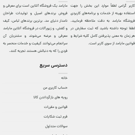
کاربر گرامی لطفاً موارد این بخش را جهت
مایامد يک فروشگاه آنلاين است برای معرفی و
استفاده بهینه از خدمات و برنامه‌‏های کاربردی
فروش برندهای اصيل و توليدات طراحان
فروشگاه مایامد به دقت ملاحظه فرمایید.
نامدار دنيای مد. برترين‌ برندهای لباس، کيف
لطفا توجه داشته باشید که ثبت سفارش در
و کفش، و زيورآلات در فروشگاه آنلاين مایامد
هر زمان به معنی پذیرفتن کامل کلیه
شرایط و
معرفی و عرضه می‌شوند و مشتريان آن
قوانین مایامد
از سوی کاربر است.
سرانجام می‌توانند کيفيت و خدمات منحصر به
فردی را که به دنبالش هستند تجربه کنند.
دسترسی سریع
خانه
حساب کاربری من
رویه های بازگرداندن کالا
قوانین و مقررات
فرم ثبت شکایات
سوالات متداول