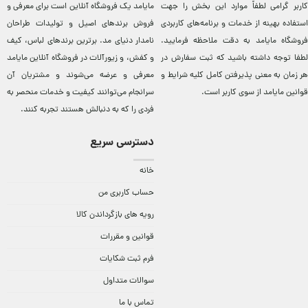
کاربر گرامی لطفاً موارد این بخش را جهت
مایامد يک فروشگاه آنلاين است برای معرفی و
استفاده بهینه از خدمات و برنامه‌‏های کاربردی
فروش برندهای اصيل و توليدات طراحان
فروشگاه مایامد به دقت ملاحظه فرمایید.
نامدار دنيای مد. برترين‌ برندهای لباس، کيف
لطفا توجه داشته باشید که ثبت سفارش در
و کفش، و زيورآلات در فروشگاه آنلاين مایامد
هر زمان به معنی پذیرفتن کامل کلیه
شرایط و
معرفی و عرضه می‌شوند و مشتريان آن
قوانین مایامد
از سوی کاربر است.
سرانجام می‌توانند کيفيت و خدمات منحصر به
فردی را که به دنبالش هستند تجربه کنند.
دسترسی سریع
خانه
حساب کاربری من
رویه های بازگرداندن کالا
قوانین و مقررات
فرم ثبت شکایات
سوالات متداول
تماس با ما