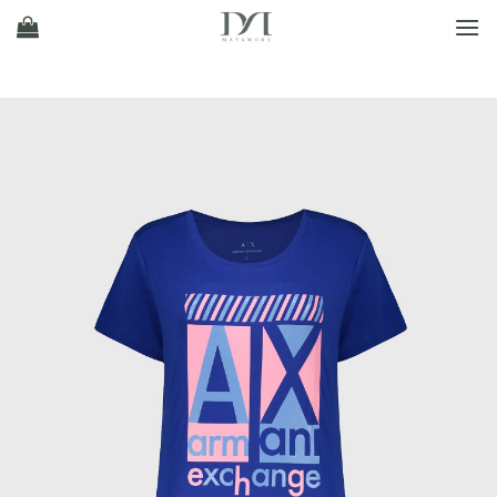
Ski
t
conten