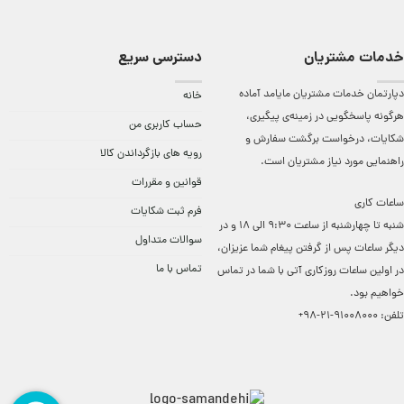
خدمات مشتریان
دسترسی سریع
دپارتمان خدمات مشتریان مایامد آماده
خانه
هرگونه پاسخگویی در زمینه‌ی پیگیری،
حساب کاربری من
شکایات، درخواست برگشت سفارش و
رویه های بازگرداندن کالا
راهنمایی مورد نیاز مشتریان است.
قوانین و مقررات
ساعات کاری
فرم ثبت شکایات
شنبه تا چهارشنبه از ساعت 9:30 الی 18 و در
سوالات متداول
دیگر ساعات ‌پس از گرفتن پیغام شما عزیزان،
تماس با ما
در اولین ساعات روزکاری آتی با شما در تماس
خواهیم بود.
تلفن:
91008000-21-98+