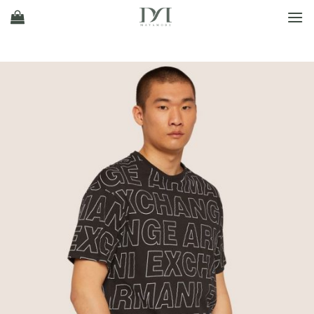
Ski
t
conten