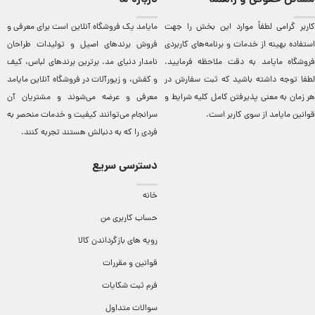
کاربر گرامی لطفاً موارد این بخش را جهت
مایامد يک فروشگاه آنلاين است برای معرفی و
استفاده بهینه از خدمات و برنامه‌‏های کاربردی
فروش برندهای اصيل و توليدات طراحان
فروشگاه مایامد به دقت ملاحظه فرمایید.
نامدار دنيای مد. برترين‌ برندهای لباس، کيف
لطفا توجه داشته باشید که ثبت سفارش در
و کفش، و زيورآلات در فروشگاه آنلاين مایامد
هر زمان به معنی پذیرفتن کامل کلیه
شرایط و
معرفی و عرضه می‌شوند و مشتريان آن
قوانین مایامد
از سوی کاربر است.
سرانجام می‌توانند کيفيت و خدمات منحصر به
فردی را که به دنبالش هستند تجربه کنند.
دسترسی سریع
خانه
حساب کاربری من
رویه های بازگرداندن کالا
قوانین و مقررات
فرم ثبت شکایات
سوالات متداول