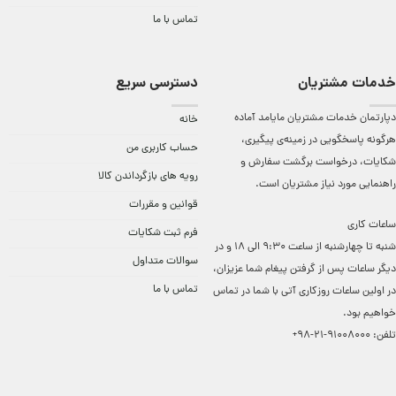
تماس با ما
خدمات مشتریان
دسترسی سریع
دپارتمان خدمات مشتریان مایامد آماده
خانه
هرگونه پاسخگویی در زمینه‌ی پیگیری،
حساب کاربری من
شکایات، درخواست برگشت سفارش و
رویه های بازگرداندن کالا
راهنمایی مورد نیاز مشتریان است.
قوانین و مقررات
ساعات کاری
فرم ثبت شکایات
شنبه تا چهارشنبه از ساعت 9:30 الی 18 و در
سوالات متداول
دیگر ساعات ‌پس از گرفتن پیغام شما عزیزان،
تماس با ما
در اولین ساعات روزکاری آتی با شما در تماس
خواهیم بود.
تلفن:
91008000-21-98+