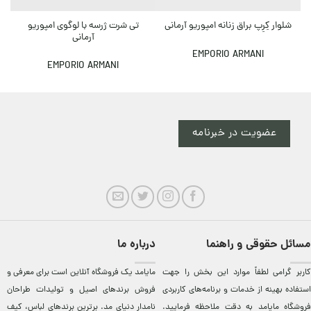
تی شرت ژرسه با لوگوی امپوریو
شلوار کِرِپ براق زنانه امپوریو آرمانی
آرمانی
EMPORIO ARMANI
EMPORIO ARMANI
عضویت در خبرنامه
مسائل حقوقی و راهنما
درباره ما
کاربر گرامی لطفاً موارد این بخش را جهت
مایامد يک فروشگاه آنلاين است برای معرفی و
استفاده بهینه از خدمات و برنامه‌‏های کاربردی
فروش برندهای اصيل و توليدات طراحان
فروشگاه مایامد به دقت ملاحظه فرمایید.
نامدار دنيای مد. برترين‌ برندهای لباس، کيف