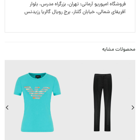
فروشگاه امپوریو آرمانی: تهران، بزرگراه مدرس، بلوار
آفریقای شمالی، خیابان گلنار، برج رویال گالریا رزیدنس
محصولات مشابه