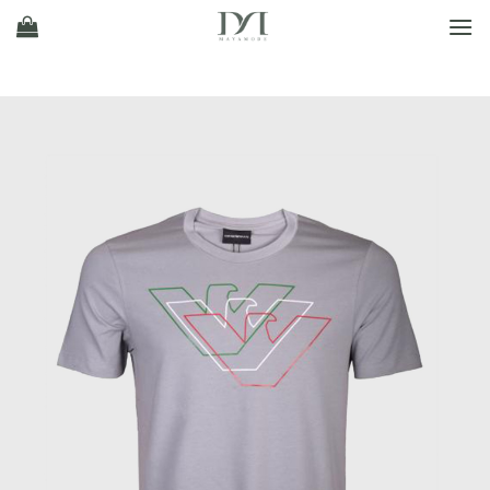
Ski
t
conten