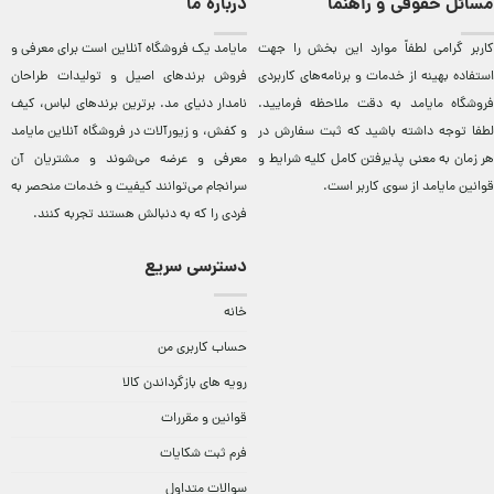
مسائل حقوقی و راهنما
درباره ما
کاربر گرامی لطفاً موارد این بخش را جهت
مایامد يک فروشگاه آنلاين است برای معرفی و
استفاده بهینه از خدمات و برنامه‌‏های کاربردی
فروش برندهای اصيل و توليدات طراحان
فروشگاه مایامد به دقت ملاحظه فرمایید.
نامدار دنيای مد. برترين‌ برندهای لباس، کيف
لطفا توجه داشته باشید که ثبت سفارش در
و کفش، و زيورآلات در فروشگاه آنلاين مایامد
هر زمان به معنی پذیرفتن کامل کلیه
شرایط و
معرفی و عرضه می‌شوند و مشتريان آن
قوانین مایامد
از سوی کاربر است.
سرانجام می‌توانند کيفيت و خدمات منحصر به
فردی را که به دنبالش هستند تجربه کنند.
دسترسی سریع
خانه
حساب کاربری من
رویه های بازگرداندن کالا
قوانین و مقررات
فرم ثبت شکایات
سوالات متداول