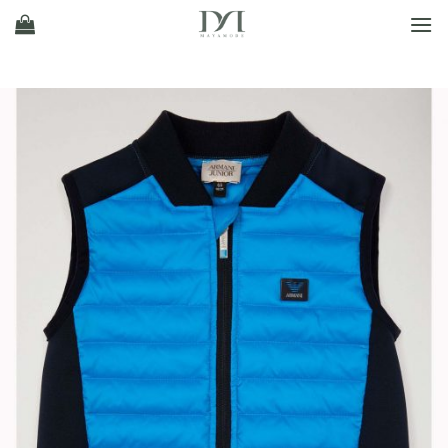
Ski
t
conten