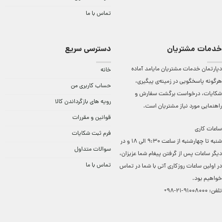
تماس با ما
خدمات مشتریان
دسترسی سریع
دپارتمان خدمات مشتریان مایامد آماده
خانه
هرگونه پاسخگویی در زمینه‌ی پیگیری،
حساب کاربری من
شکایات، درخواست برگشت سفارش و
رویه های بازگرداندن کالا
راهنمایی مورد نیاز مشتریان است.
قوانین و مقررات
ساعات کاری
فرم ثبت شکایات
شنبه تا چهارشنبه از ساعت 9:30 الی 18 و در
سوالات متداول
دیگر ساعات ‌پس از گرفتن پیغام شما عزیزان،
تماس با ما
در اولین ساعات روزکاری آتی با شما در تماس
خواهیم بود.
تلفن:
91008000-21-98+