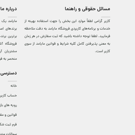
مسائل حقوقی و راهنما
درباره ما
کاربر گرامی لطفاً موارد این بخش را جهت استفاده بهینه از
مایامد يک ف
خدمات و برنامه‌‏های کاربردی فروشگاه مایامد به دقت ملاحظه
برندهای اصي
فرمایید. لطفا توجه داشته باشید که ثبت سفارش در هر زمان
برترين‌ برن
به معنی پذیرفتن کامل کلیه
شرایط و قوانین مایامد
از سوی
فروشگاه آن
کاربر است.
مشتريان آن
منحصر به فر
دسترسی 
خانه
حساب کاربر
رویه های باز
قوانین و مق
فرم ثبت شک
سوالات متد