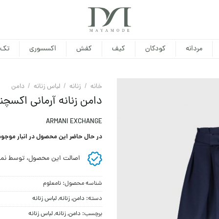
مردانه
کودکان
کیف
کفش
اکسسوری
تک 
خانه
/
زنانه
/
لباس زنانه
/
دامن
دامن زنانه آرمانی اکسچن
ARMANI EXCHANGE
در حال حاضر این محصول در انبار موجو
اصالت این محصول، توسط نما
شناسه محصول:
نامعلوم
دسته:
دامن
,
زنانه
,
لباس زنانه
برچسب:
دامن
,
زنانه
,
لباس زنانه