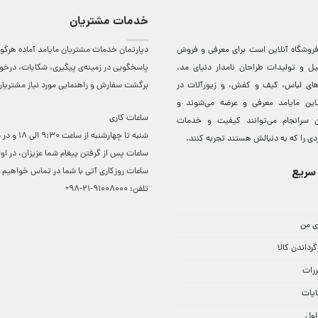
خدمات مشتریان
روشگاه آنلاين است برای معرفی و فروش
دپارتمان خدمات مشتریان مایامد آماده هرگون
ل و توليدات طراحان نامدار دنيای مد.
پاسخگویی در زمینه‌ی پیگیری، شکایات، درخ
دهای لباس، کيف و کفش، و زيورآلات در
برگشت سفارش و راهنمایی مورد نیاز مشتریا
لاين مایامد معرفی و عرضه می‌شوند و
ساعات کاری
 سرانجام می‌توانند کيفيت و خدمات
شنبه تا چهارشنبه از ساعت 0
دی را که به دنبالش هستند تجربه کنند.
ساعات ‌پس از گرفتن پیغام شما عزیزان، در او
سریع
ساعات روزکاری آتی با شما در تماس خواهیم ب
تلفن:
91008000-21-98+
ی من
گرداندن کالا
ررات
ایات
اول