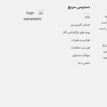
دسترسی سریع
ه
خانه
واست
حساب کاربری من
ن است.
رویه های بازگرداندن کالا
قوانین و مقررات
9:3 الی 18 و در دیگر
فرم ثبت شکایات
لین
سوالات متداول
ود.
تماس با ما