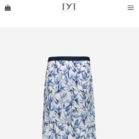
Ski
t
conten