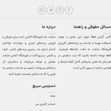
مسائل حقوقی و راهنما
درباره ما
کاربر گرامی لطفاً موارد این بخش را جهت
مایامد يک فروشگاه آنلاين است برای معرفی و
استفاده بهینه از خدمات و برنامه‌‏های کاربردی
فروش برندهای اصيل و توليدات طراحان
فروشگاه مایامد به دقت ملاحظه فرمایید.
نامدار دنيای مد. برترين‌ برندهای لباس، کيف
لطفا توجه داشته باشید که ثبت سفارش در
و کفش، و زيورآلات در فروشگاه آنلاين مایامد
هر زمان به معنی پذیرفتن کامل کلیه
شرایط و
معرفی و عرضه می‌شوند و مشتريان آن
قوانین مایامد
از سوی کاربر است.
سرانجام می‌توانند کيفيت و خدمات منحصر به
فردی را که به دنبالش هستند تجربه کنند.
دسترسی سریع
خانه
حساب کاربری من