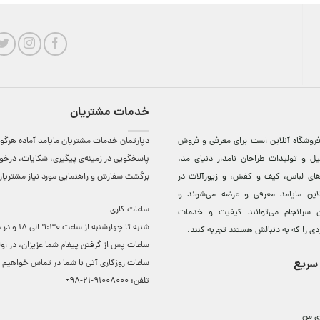
خدمات مشتریان
روشگاه آنلاين است برای معرفی و فروش
دپارتمان خدمات مشتریان مایامد آماده هرگون
ل و توليدات طراحان نامدار دنيای مد.
پاسخگویی در زمینه‌ی پیگیری، شکایات، درخ
دهای لباس، کيف و کفش، و زيورآلات در
برگشت سفارش و راهنمایی مورد نیاز مشتریا
لاين مایامد معرفی و عرضه می‌شوند و
ساعات کاری
 سرانجام می‌توانند کيفيت و خدمات
شنبه تا چهارشنبه از ساعت 0
دی را که به دنبالش هستند تجربه کنند.
ساعات ‌پس از گرفتن پیغام شما عزیزان، در او
سریع
ساعات روزکاری آتی با شما در تماس خواهیم ب
تلفن:
91008000-21-98+
ی من