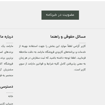
عضویت در خبرنامه
مسائل حقوقی و راهنما
درباره ما
کاربر گرامی لطفاً موارد این بخش را جهت استفاده بهینه از
مایامد يک ف
خدمات و برنامه‌‏های کاربردی فروشگاه مایامد به دقت ملاحظه
برندهای اصي
فرمایید. لطفا توجه داشته باشید که ثبت سفارش در هر زمان
برترين‌ برن
به معنی پذیرفتن کامل کلیه
شرایط و قوانین مایامد
از سوی
فروشگاه آن
کاربر است.
مشتريان آن
منحصر به فر
دسترسی 
خانه
حساب کاربر