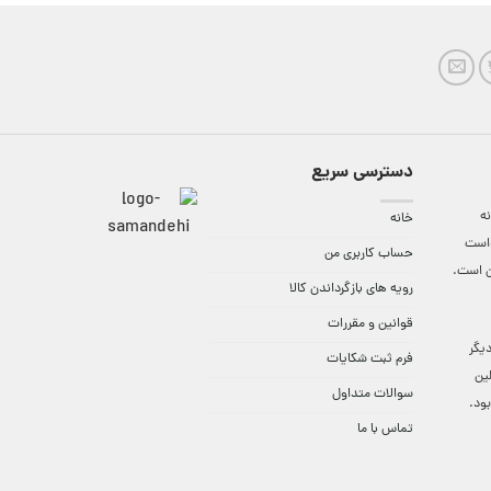
دسترسی سریع
ه
خانه
واست
حساب کاربری من
ن است.
رویه های بازگرداندن کالا
قوانین و مقررات
9:3 الی 18 و در دیگر
فرم ثبت شکایات
لین
سوالات متداول
ود.
تماس با ما