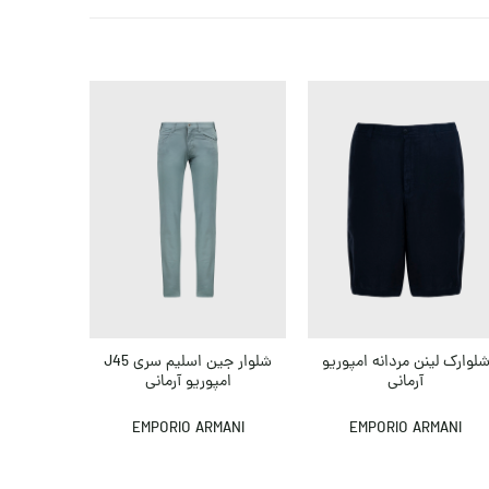
30
پیراهن کِ
لوارک لینن مردانه امپوریو
شلوار جین اسلیم سری J45
آرمانی
امپوریو آرمانی
,000
,000
EMPORIO ARMANI
EMPORIO ARMANI
ANGE