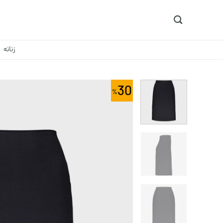
Ski
t
conten
زنانه
30