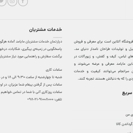
خدمات مشتریان
روشگاه آنلاين است برای معرفی و فروش
دپارتمان خدمات مشتریان مایامد آماده هرگون
ل و توليدات طراحان نامدار دنيای مد.
پاسخگویی در زمینه‌ی پیگیری، شکایات، درخ
دهای لباس، کيف و کفش، و زيورآلات در
برگشت سفارش و راهنمایی مورد نیاز مشتریا
لاين مایامد معرفی و عرضه می‌شوند و
ساعات کاری
 سرانجام می‌توانند کيفيت و خدمات
شنبه تا چهارشنبه از ساعت 0
دی را که به دنبالش هستند تجربه کنند.
ساعات ‌پس از گرفتن پیغام شما عزیزان، در او
سریع
ساعات روزکاری آتی با شما در تماس خواهیم ب
تلفن:
91008000-21-98+
ی من
گرداندن کالا