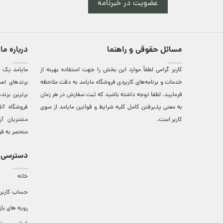
عضویت در خبرنامه
مسائل حقوقی و راهنما
درباره ما
کاربر گرامی لطفاً موارد این بخش را جهت استفاده بهینه از
مایامد يک ف
خدمات و برنامه‌‏های کاربردی فروشگاه مایامد به دقت ملاحظه
برندهای اصي
فرمایید. لطفا توجه داشته باشید که ثبت سفارش در هر زمان
برترين‌ برن
به معنی پذیرفتن کامل کلیه
شرایط و قوانین مایامد
از سوی
فروشگاه آن
کاربر است.
مشتريان آن
منحصر به فر
دسترسی 
خانه
حساب کاربر
رویه های باز