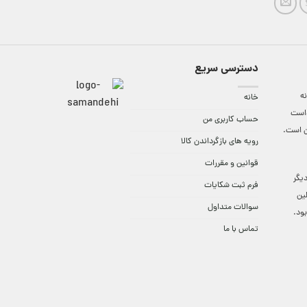
دسترسی سریع
ه
خانه
واست
حساب کاربری من
ن است.
رویه های بازگرداندن کالا
قوانین و مقررات
9:3 الی 18 و در دیگر
فرم ثبت شکایات
لین
سوالات متداول
ود.
تماس با ما