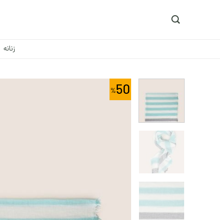
Ski
t
conten
زنانه
50