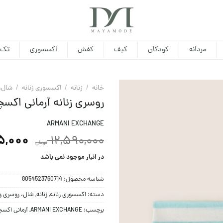
مردانه
کودکان
کیف
کفش
اکسسوری
تک 
خانه
/
زنانه
/
اکسسوری زنانه
/
شال،
روسری زنانه آرمانی اکس
ARMANI EXCHANGE
5,000
12,590,000
تومان
در انبار موجود نمی باشد
شناسه محصول:
8054523760714
دسته:
اکسسوری زنانه
,
زنانه
,
شال، روسری و
برچسب:
ARMANI EXCHANGE
,
آرمانی اکس