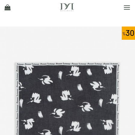
Ski
t
conten
30