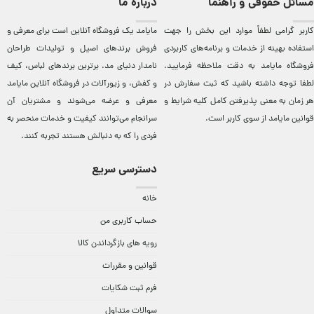
مسائل حقوقی و راهنما
درباره ما
کاربر گرامی لطفاً موارد این بخش را جهت
مایامد يک فروشگاه آنلاين است برای معرفی و
استفاده بهینه از خدمات و برنامه‌‏های کاربردی
فروش برندهای اصيل و توليدات طراحان
فروشگاه مایامد به دقت ملاحظه فرمایید.
نامدار دنيای مد. برترين‌ برندهای لباس، کيف
لطفا توجه داشته باشید که ثبت سفارش در
و کفش، و زيورآلات در فروشگاه آنلاين مایامد
هر زمان به معنی پذیرفتن کامل کلیه
شرایط و
معرفی و عرضه می‌شوند و مشتريان آن
قوانین مایامد
از سوی کاربر است.
سرانجام می‌توانند کيفيت و خدمات منحصر به
فردی را که به دنبالش هستند تجربه کنند.
دسترسی سریع
خانه
حساب کاربری من
رویه های بازگرداندن کالا
قوانین و مقررات
فرم ثبت شکایات
سوالات متداول