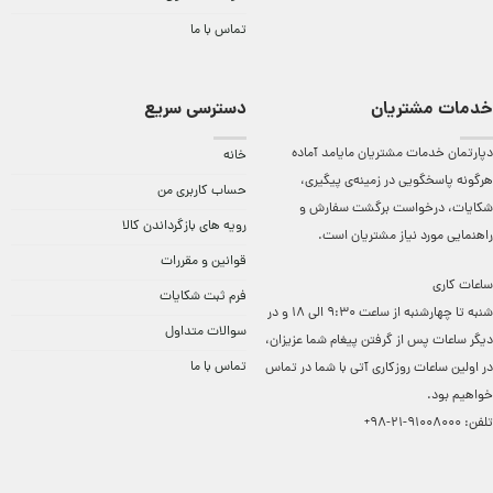
تماس با ما
خدمات مشتریان
دسترسی سریع
دپارتمان خدمات مشتریان مایامد آماده
خانه
هرگونه پاسخگویی در زمینه‌ی پیگیری،
حساب کاربری من
شکایات، درخواست برگشت سفارش و
رویه های بازگرداندن کالا
راهنمایی مورد نیاز مشتریان است.
قوانین و مقررات
ساعات کاری
فرم ثبت شکایات
شنبه تا چهارشنبه از ساعت 9:30 الی 18 و در
سوالات متداول
دیگر ساعات ‌پس از گرفتن پیغام شما عزیزان،
تماس با ما
در اولین ساعات روزکاری آتی با شما در تماس
خواهیم بود.
تلفن:
91008000-21-98+