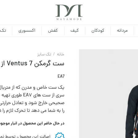
مردانه
کودکان
کیف
کفش
اکسسوری
تک 
خانه
/
تک سایز
ست گرمکن Ventus 7 از متریال تکنیکال EA7
EA7
یک ست خاص و مدرن که از متریال
سری از ست های 7
صحیحی خارج شود و تعادل حرارتی ب
را به شما می دهد تا تحرک لازم را
در حال حاضر این محصول در انبار موجو
اصالت این محصول، توسط نما