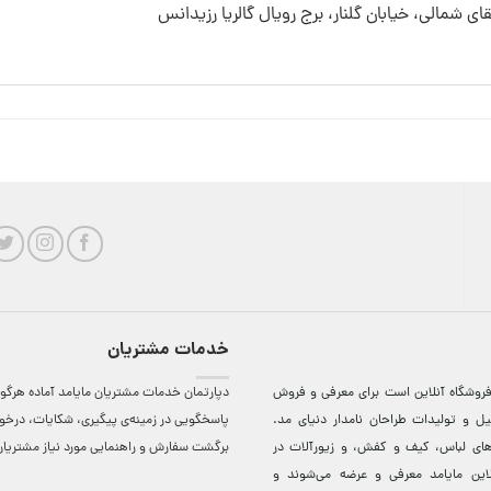
قای شمالی، خیابان گلنار، برج رویال گالریا رزیدانس
خدمات مشتریان
روشگاه آنلاين است برای معرفی و فروش
دپارتمان خدمات مشتریان مایامد آماده هرگون
ل و توليدات طراحان نامدار دنيای مد.
پاسخگویی در زمینه‌ی پیگیری، شکایات، درخ
دهای لباس، کيف و کفش، و زيورآلات در
برگشت سفارش و راهنمایی مورد نیاز مشتریا
لاين مایامد معرفی و عرضه می‌شوند و