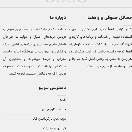
مسائل حقوقی و راهنما
درباره ما
کاربر گرامی لطفاً موارد این بخش را جهت
مایامد يک فروشگاه آنلاين است برای معرفی و
استفاده بهینه از خدمات و برنامه‌‏های کاربردی
فروش برندهای اصيل و توليدات طراحان
فروشگاه مایامد به دقت ملاحظه فرمایید.
نامدار دنيای مد. برترين‌ برندهای لباس، کيف
لطفا توجه داشته باشید که ثبت سفارش در
و کفش، و زيورآلات در فروشگاه آنلاين مایامد
هر زمان به معنی پذیرفتن کامل کلیه
شرایط و
معرفی و عرضه می‌شوند و مشتريان آن
قوانین مایامد
از سوی کاربر است.
سرانجام می‌توانند کيفيت و خدمات منحصر به
فردی را که به دنبالش هستند تجربه کنند.
دسترسی سریع
خانه
حساب کاربری من
رویه های بازگرداندن کالا
قوانین و مقررات