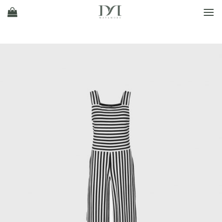
Ski
t
conten