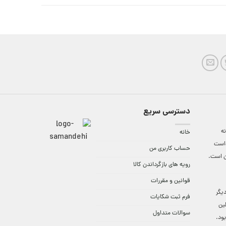
دسترسی سریع
ه
خانه
واست
حساب کاربری من
ن است.
رویه های بازگرداندن کالا
قوانین و مقررات
9:3 الی 18 و در دیگر
فرم ثبت شکایات
لین
سوالات متداول
ود.