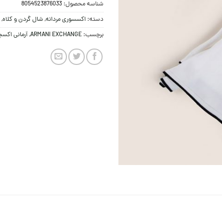
شناسه محصول:
8054523876033
دسته:
اکسسوری مردانه
,
شال گردن و کلاه
,
برچسب:
ARMANI EXCHANGE
,
آرمانی اکس