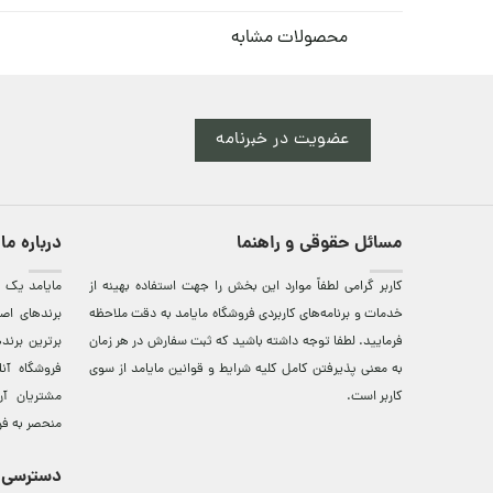
محصولات مشابه
عضویت در خبرنامه
مسائل حقوقی و راهنما
درباره ما
کاربر گرامی لطفاً موارد این بخش را جهت استفاده بهینه از
مایامد يک ف
خدمات و برنامه‌‏های کاربردی فروشگاه مایامد به دقت ملاحظه
برندهای اصي
فرمایید. لطفا توجه داشته باشید که ثبت سفارش در هر زمان
برترين‌ برن
به معنی پذیرفتن کامل کلیه
شرایط و قوانین مایامد
از سوی
فروشگاه آن
کاربر است.
مشتريان آن
منحصر به فر
دسترسی 