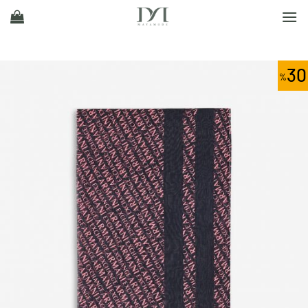
Ski
t
conten
30