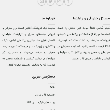
مسائل حقوقی و راهنما
درباره ما
کاربر گرامی لطفاً موارد این بخش را جهت
مایامد يک فروشگاه آنلاين است برای معرفی و
استفاده بهینه از خدمات و برنامه‌‏های کاربردی
فروش برندهای اصيل و توليدات طراحان
فروشگاه مایامد به دقت ملاحظه فرمایید.
نامدار دنيای مد. برترين‌ برندهای لباس، کيف
لطفا توجه داشته باشید که ثبت سفارش در
و کفش، و زيورآلات در فروشگاه آنلاين مایامد
هر زمان به معنی پذیرفتن کامل کلیه
شرایط و
معرفی و عرضه می‌شوند و مشتريان آن
قوانین مایامد
از سوی کاربر است.
سرانجام می‌توانند کيفيت و خدمات منحصر به
فردی را که به دنبالش هستند تجربه کنند.
دسترسی سریع
خانه
حساب کاربری من
رویه های بازگرداندن کالا