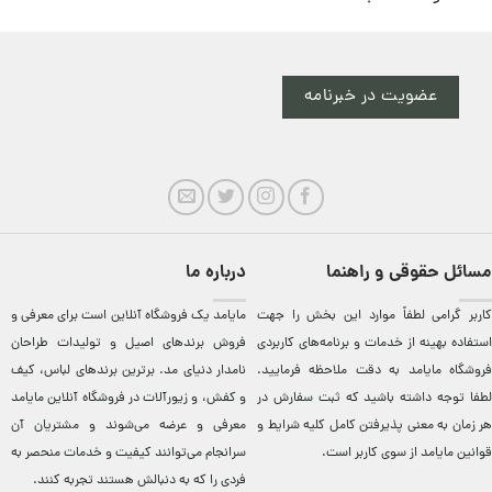
عضویت در خبرنامه
مسائل حقوقی و راهنما
درباره ما
کاربر گرامی لطفاً موارد این بخش را جهت
مایامد يک فروشگاه آنلاين است برای معرفی و
استفاده بهینه از خدمات و برنامه‌‏های کاربردی
فروش برندهای اصيل و توليدات طراحان
فروشگاه مایامد به دقت ملاحظه فرمایید.
نامدار دنيای مد. برترين‌ برندهای لباس، کيف
لطفا توجه داشته باشید که ثبت سفارش در
و کفش، و زيورآلات در فروشگاه آنلاين مایامد
هر زمان به معنی پذیرفتن کامل کلیه
شرایط و
معرفی و عرضه می‌شوند و مشتريان آن
قوانین مایامد
از سوی کاربر است.
سرانجام می‌توانند کيفيت و خدمات منحصر به
فردی را که به دنبالش هستند تجربه کنند.