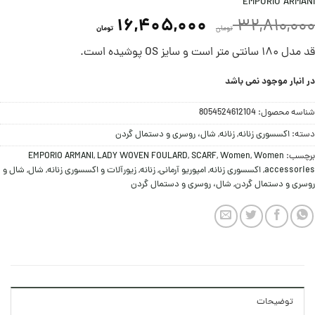
EMPORIO ARMANI
16,405,000
32,810,000
تومان
تومان
قد مدل ۱۸۰ سانتی متر است و سایز OS پوشیده است.
در انبار موجود نمی باشد
شناسه محصول:
8054524612104
دسته:
اکسسوری زنانه
,
زنانه
,
شال، روسری و دستمال گردن
برچسب:
Women
,
Women
,
SCARF
,
LADY WOVEN FOULARD
,
EMPORIO ARMANI
accessories
,
اکسسوری زنانه
,
امپوریو آرمانی
,
زنانه
,
زیورآلات و اکسسوری زنانه
,
شال
,
شال و
روسری و دستمال گردن
,
شال، روسری و دستمال گردن
توضیحات