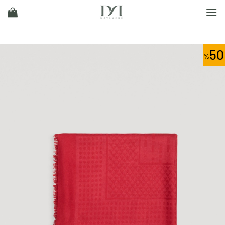
Ski
t
conten
50